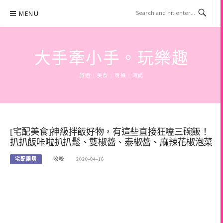
Skip
MENU
to
content
大手牽小手。玩樂趣
旅遊 | 美食 | 商攝 | 時尚
[宅配美食]神級拌飯好物，有這些直接狂嗑三碗飯！
扒扒飯咔啦扒扒鬆、雙椒醬、泰椒醬、麻辣花椒泡菜
宅配團購
咬咬
2020-04-16