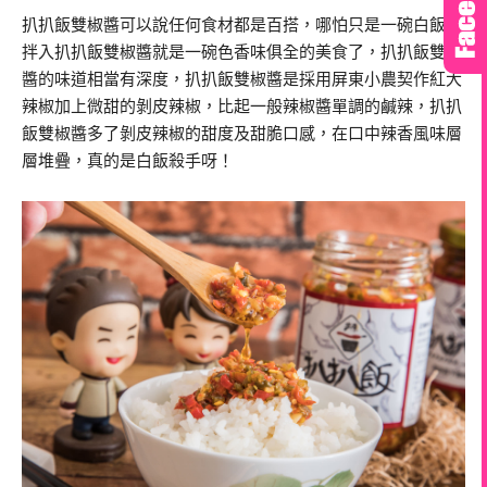
扒扒飯雙椒醬可以說任何食材都是百搭，哪怕只是一碗白飯，
拌入扒扒飯雙椒醬就是一碗色香味俱全的美食了，扒扒飯雙椒
醬的味道相當有深度，扒扒飯雙椒醬是採用屏東小農契作紅大
辣椒加上微甜的剝皮辣椒，比起一般辣椒醬單調的鹹辣，扒扒
飯雙椒醬多了剝皮辣椒的甜度及甜脆口感，在口中辣香風味層
層堆疊，真的是白飯殺手呀！