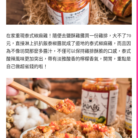
在家重現泰式椒麻雞！隨便去鹽酥雞攤買一份雞排，大不了70
元，直接淋上扒扒飯泰椒醬就成了道地的泰式椒麻雞，而且因
為不像坊間那麼多醬汁，不僅可以保持雞排酥脆的口感，泰式
酸辣風味更加突出，帶有淡雅酸香的檸檬香氣，開胃，重點是
自己做超省錢的啦！