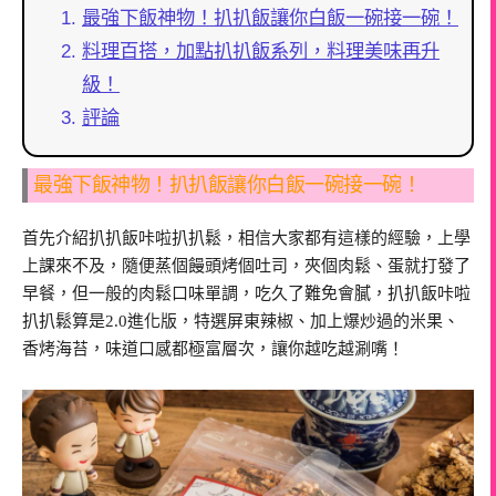
最強下飯神物！扒扒飯讓你白飯一碗接一碗！
料理百搭，加點扒扒飯系列，料理美味再升
級！
評論
最強下飯神物！扒扒飯讓你白飯一碗接一碗！
首先介紹扒扒飯咔啦扒扒鬆，相信大家都有這樣的經驗，上學
上課來不及，隨便蒸個饅頭烤個吐司，夾個肉鬆、蛋就打發了
早餐，但一般的肉鬆口味單調，吃久了難免會膩，扒扒飯咔啦
扒扒鬆算是2.0進化版，特選屏東辣椒、加上爆炒過的米果、
香烤海苔，味道口感都極富層次，讓你越吃越涮嘴！