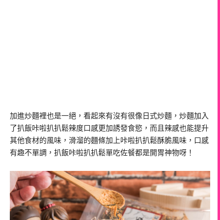
加進炒麵裡也是一絕，看起來有沒有很像日式炒麵，炒麵加入
了扒飯咔啦扒扒鬆辣度口感更加誘發食慾，而且辣感也能提升
其他食材的風味，滑溜的麵條加上咔啦扒扒鬆酥脆風味，口感
有趣不單調，扒飯咔啦扒扒鬆單吃佐餐都是開胃神物呀！