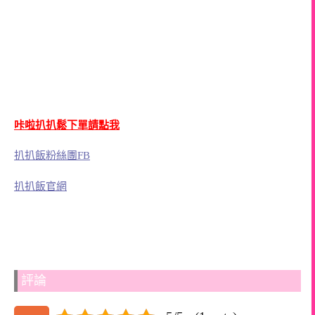
咔啦扒扒鬆下單請點我
扒扒飯粉絲團FB
扒扒飯官網
評論