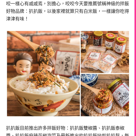
咬一樣心有戚戚焉，別擔心，咬咬今天要推薦號稱神級的拌飯
好物品牌：扒扒飯，以後家裡就算只有白米飯，一樣讓你吃得
津津有味！
扒扒飯目前推出許多拌飯好物：扒扒飯雙椒醬、扒扒飯泰椒
醬、扒扒飯麻辣花椒泡菜及最新推出的扒扒飯咔啦扒扒鬆，每