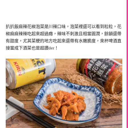
扒扒飯麻辣花椒泡菜是川辣口味，泡菜裡還可以看到粒粒，花
椒麻麻辣辣吃起來超過癮，辣味不刺激且相當圓潤，餘韻還帶
有甜度，尤其菜梗的地方吃起來還帶有水嫩脆度，來杯啤酒直
接當成下酒菜也是超讚der！