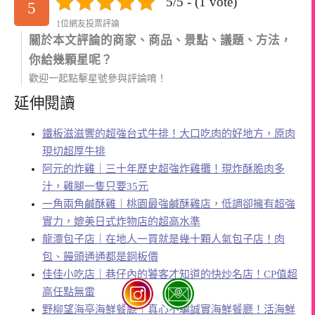
5/5 - (1 vote)
5
1位網友投票評論
關於本文評論的商家、商品、景點、議題、方法，
你給幾顆星呢？
歡迎一起點擊星號參與評論唷！
延伸閱讀
鐵板滋滋響的超強台式牛排！大口吃肉的好地方，原肉
現切超厚牛排
阿元的炸雞｜三十年歷史超強炸雞攤！現炸酥脆肉多
汁，雞腿一隻只要35元
一角兩角鹹酥雞｜桃園最強鹹酥雞店，低調卻擁有超強
實力，媲美日式炸物店的超高水準
龍潭包子店｜在地人一買就是幾十顆人氣包子店！肉
包、饅頭通通都是銅板價
佳佳小吃店｜巷仔內的饕客才知道的快炒名店！CP值超
高任點無雷
野柳望海亭海鮮餐廳｜真心不騙誠實海鮮餐廳！活海鮮