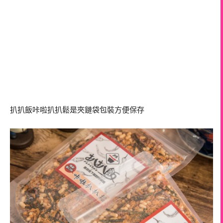
扒扒飯咔啦扒扒鬆是夾鏈袋包裝方便保存