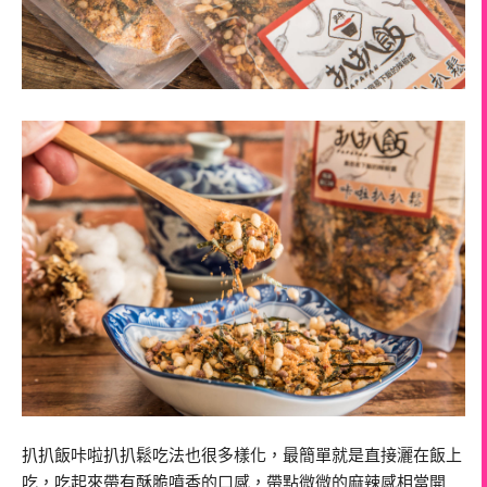
扒扒飯咔啦扒扒鬆吃法也很多樣化，最簡單就是直接灑在飯上
吃，吃起來帶有酥脆噴香的口感，帶點微微的麻辣感相當開