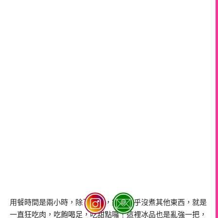
用餐時間是兩小時，除了肉外，鍋物幾乎沒煮其他東西，就是
一直狂吃肉，吃飽喝足，吃甜點囉！這裡冰品也是亂強一把，