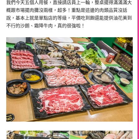
我們今天五個人用餐，直接請店員上一輪，整桌擺得滿滿滿大
概跟市場擺肉攤沒兩樣，超多！重點是這邊的肉類品質沒話
說，基本上就是單點店的等級，平價吃到飽還能提供油花美到
不行的沙朗、霜降牛肉，真的很強啦！