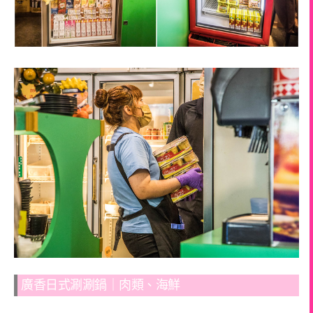
廣香日式涮涮鍋｜肉類、海鮮