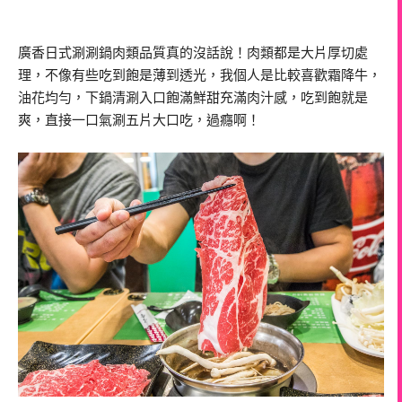
廣香日式涮涮鍋肉類品質真的沒話說！肉類都是大片厚切處
理，不像有些吃到飽是薄到透光，我個人是比較喜歡霜降牛，
油花均勻，下鍋清涮入口飽滿鮮甜充滿肉汁感，吃到飽就是
爽，直接一口氣涮五片大口吃，過癮啊！