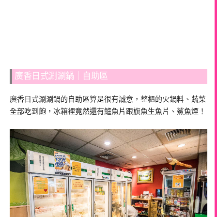
廣香日式涮涮鍋｜自助區
廣香日式涮涮鍋的自助區算是很有誠意，整櫃的火鍋料、蔬菜
全部吃到飽，冰箱裡竟然還有鱸魚片跟旗魚生魚片、鯊魚煙！