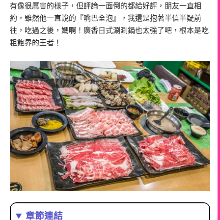
有像很厲害的樣子，但評論一面倒的都給好評，朋友一直相
約，雖然他一直說的『嘴巴全泡』，我還是抱著半信半疑前
往，吃過之後，媽啊！廣香日式涮涮鍋也太強了吧，根本是吃
粗飽界的王者！
章節連結