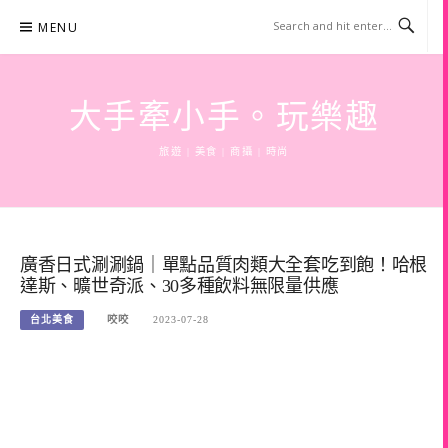
Skip
MENU
to
content
大手牽小手。玩樂趣
旅遊 | 美食 | 商攝 | 時尚
廣香日式涮涮鍋｜單點品質肉類大全套吃到飽！哈根
達斯、曠世奇派、30多種飲料無限量供應
台北美食
咬咬
2023-07-28