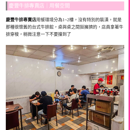
慶豐牛排專賣店｜用餐空間
慶豐牛排專賣店
用餐環境分為1~2樓，沒有特別的裝潢，就是
那種很懷舊的台式牛排館，桌與桌之間挺擁擠的，店員拿著牛
排穿梭，稍微注意一下不要撞到了