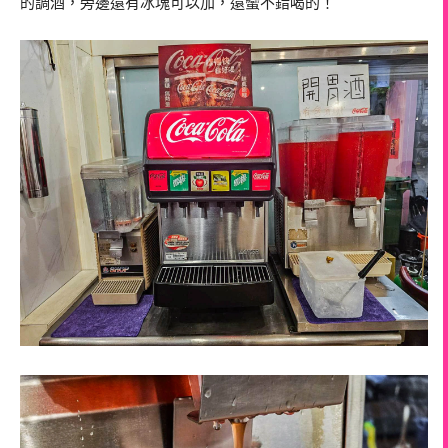
的調酒，旁邊還有冰塊可以加，還蠻不錯喝的！