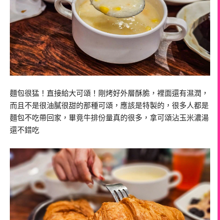
麵包很猛！直接給大可頌！剛烤好外層酥脆，裡面還有濕潤，
而且不是很油膩很甜的那種可頌，應該是特製的，很多人都是
麵包不吃帶回家，畢竟牛排份量真的很多，拿可頌沾玉米濃湯
還不錯吃