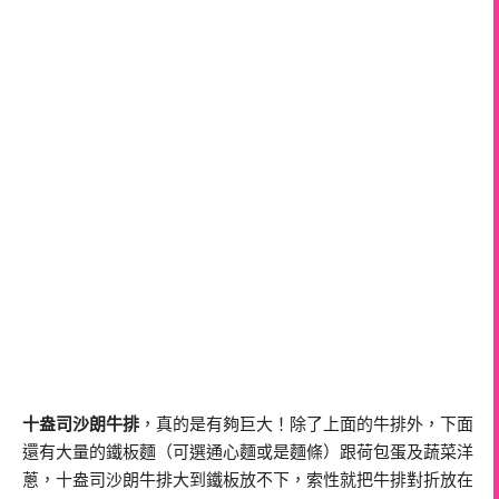
十盎司沙朗牛排
，真的是有夠巨大！除了上面的牛排外，下面
還有大量的鐵板麵（可選通心麵或是麵條）跟荷包蛋及蔬菜洋
蔥，十盎司沙朗牛排大到鐵板放不下，索性就把牛排對折放在