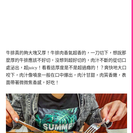
牛排真的夠大塊又厚！牛排肉香氣超香的，一刀切下，想說那
麼厚的牛排應該不好切，沒想到超好切的，肉汁不斷的從切口
處泌出，超juicy！看看這厚度是不是超過癮的！？爽快地大口
咬下，肉汁像噴泉一般在口中爆出，肉汁甘甜，肉質香嫩，表
面帶著微微焦香感，好吃！