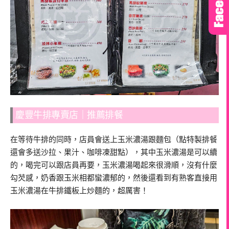
慶豐牛排專賣店｜推薦排餐
在等待牛排的同時，店員會送上玉米濃湯跟麵包（點特製排餐
還會多送沙拉、果汁、咖啡凍甜點），其中玉米濃湯是可以續
的，喝完可以跟店員再要，玉米濃湯喝起來很滑順，沒有什麼
勾芡感，奶香跟玉米相都蠻濃郁的，然後還看到有熟客直接用
玉米濃湯在牛排鐵板上炒麵的，超厲害！