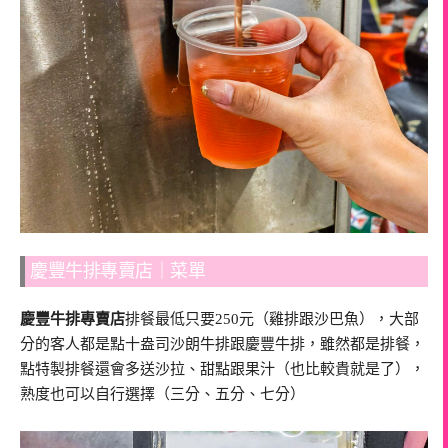
慶豐牛排專賣店｜菜單
慶豐牛排專賣店
排餐最低只要250元（雞排跟沙巴魚），大部
分的客人都是點十盎司沙朗牛排跟慶豐牛排，雖然都是排餐，
點特製排餐還會多送沙拉、甜點跟果汁（也比較貴就是了），
熟度也可以自行選擇（三分、五分、七分）