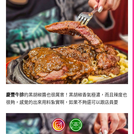
慶豐牛排
的黑胡椒醬也很厲害！黑胡椒香氣極濃，而且辣度也
很夠，感覺的出來用料紮實啊，如果不夠還可以跟店員要