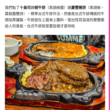
我們點了
十盎司沙朗牛排
（黑胡椒醬）跟
慶豐豬排
（黑胡椒、
蘑菇醬雙拼），標準台式牛排作法，然後是台式牛排傳統的牛
頭加厚鐵盤，牛排放在上面淋上醬料，發出悅耳滋滋的聲響跟
迷人的香氣，台式牛排就是要這樣才道地啦