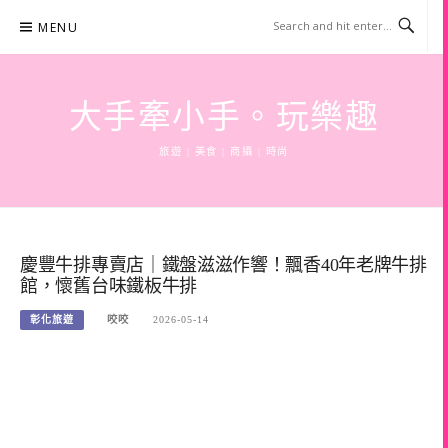
Skip
MENU
to
content
大手牽小手。玩樂趣
旅遊 | 美食 | 商攝 | 時尚
慶豐牛排專賣店｜鐵盤滋滋作響！飄香40年老牌牛排
館，懷舊台味鐵板牛排
彰化旅遊
咬咬
2026-05-14