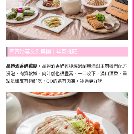
青青婚宴文創集團｜年菜推薦
晶透酒香醉雞腿
，晶透酒香醉雞腿經過紹興酒跟主廚獨門配方
浸泡，肉質軟嫩，肉汁感也很豐富，一口咬下，滿口酒香，重
點是雞皮有夠好吃，QQ的還有肉凍，冰過更好吃