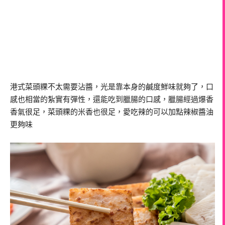
港式菜頭粿不太需要沾醬，光是靠本身的鹹度鮮味就夠了，口
感也相當的紮實有彈性，還能吃到臘腸的口感，臘腸經過爆香
香氣很足，菜頭粿的米香也很足，愛吃辣的可以加點辣椒醬油
更夠味