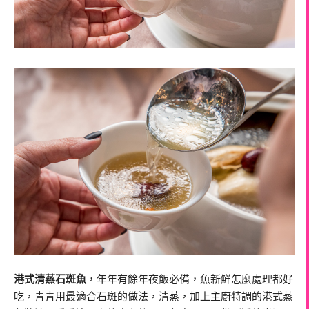
港式清蒸石斑魚
，年年有餘年夜飯必備，魚新鮮怎麼處理都好
吃，青青用最適合石斑的做法，清蒸，加上主廚特調的港式蒸