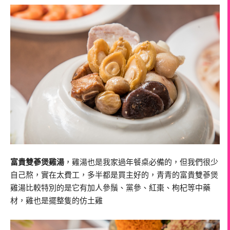
富貴雙蔘煲雞湯
，雞湯也是我家過年餐桌必備的，但我們很少
自己熬，實在太費工，多半都是買主好的，青青的富貴雙蔘煲
雞湯比較特別的是它有加人參鬚、黨參、紅棗、枸杞等中藥
材，雞也是擺整隻的仿土雞