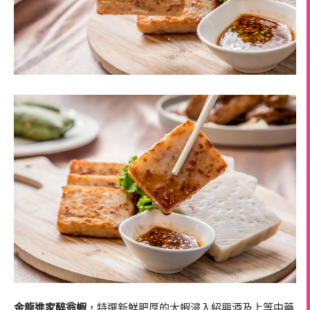
金龍進家醉翁蝦
，特選新鮮肥厚的大蝦浸入紹興酒及上等中藥