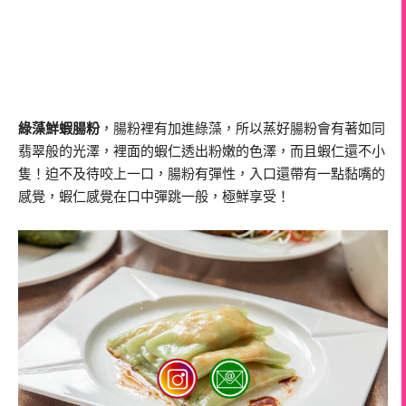
綠藻鮮蝦腸粉
，腸粉裡有加進綠藻，所以蒸好腸粉會有著如同
翡翠般的光澤，裡面的蝦仁透出粉嫩的色澤，而且蝦仁還不小
隻！迫不及待咬上一口，腸粉有彈性，入口還帶有一點黏嘴的
感覺，蝦仁感覺在口中彈跳一般，極鮮享受！