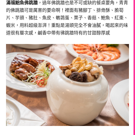
滿福鮑魚佛跳牆
，過年佛跳牆也是不可或缺的餐桌要角，青青
的佛跳牆可是厲害的要命啊！裡面有豬腳丁、排骨酥、脆筍
片、芋頭、豬肚、魚皮、鵪鶉蛋、栗子、香菇、鮑魚、紅棗、
蝦米，用料超級澎湃！重點是湯頭完全不會油膩，喝起來的味
道很有層次感，鹹香中帶有彿跳牆特有的甘甜醇厚感