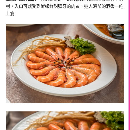
材，入口可感受到鮮蝦鮮甜彈牙的肉質，迷人濃郁的酒香一吃
上癮