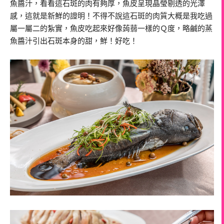
魚醬汁，看看這石斑的肉有夠厚，魚皮呈現晶瑩剔透的光澤
感，這就是新鮮的證明！不得不說這石斑的肉質大概是我吃過
屬一屬二的紮實，魚皮吃起來好像蒟蒻一樣的Ｑ度，略鹹的蒸
魚醬汁引出石斑本身的甜，鮮！好吃！