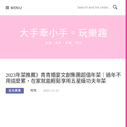
Skip
MENU
to
content
大手牽小手。玩樂趣
旅遊 | 美食 | 商攝 | 時尚
2023年菜推薦》青青婚宴文創集團超值年菜｜過年不
用這麼累，在家就能輕鬆享用五星級功夫年菜
台北美食
咬咬
2022-11-21