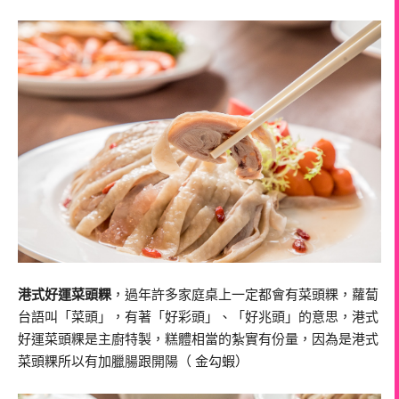
港式好運菜頭粿
，過年許多家庭桌上一定都會有菜頭粿，蘿蔔
台語叫「菜頭」，有著「好彩頭」、「好兆頭」的意思，港式
好運菜頭粿是主廚特製，糕體相當的紮實有份量，因為是港式
菜頭粿所以有加臘腸跟開陽（ 金勾蝦）