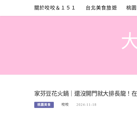
Skip
關於咬咬＆１５１
台北美食旅遊
桃園
to
content
家芬豆花火鍋｜還沒開門就大排長龍！
咬咬
2024-11-18
桃園美食