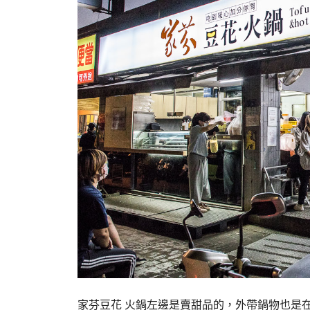
家芬豆花 火鍋左邊是賣甜品的，外帶鍋物也是