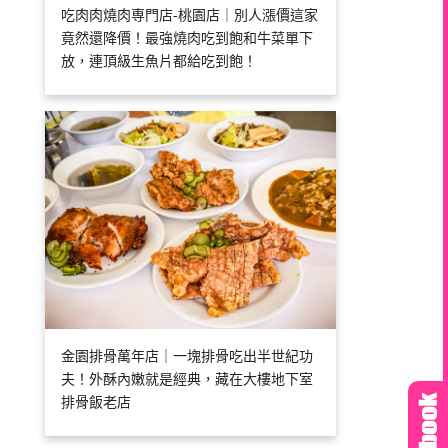
吃肉肉燒肉専門店-桃園店｜別人漲價這家
竟然還降價！最強燒肉吃到飽和牛菜單下
放，連頂級生魚片都給吃到飽！
金園排骨萬年店｜一塊排骨吃出半世紀功
夫！外酥內嫩就是經典，藏在大樓地下室
排骨飯老店