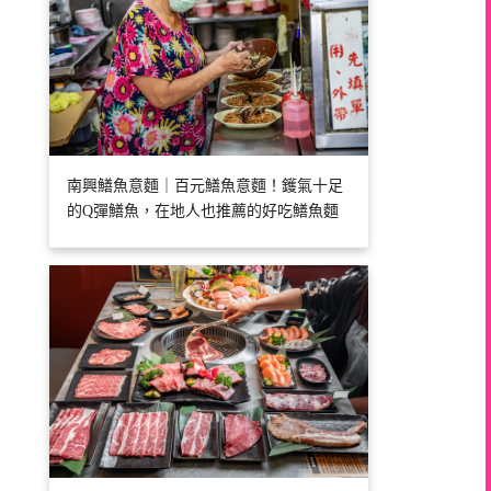
南興鱔魚意麵｜百元鱔魚意麵！鑊氣十足
的Q彈鱔魚，在地人也推薦的好吃鱔魚麵