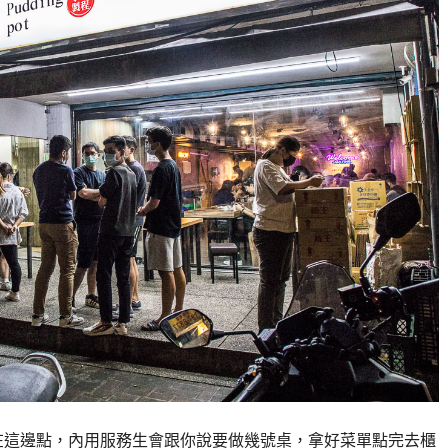
在這邊點，內用服務生會跟你說要做幾號桌，拿好菜單點完去櫃