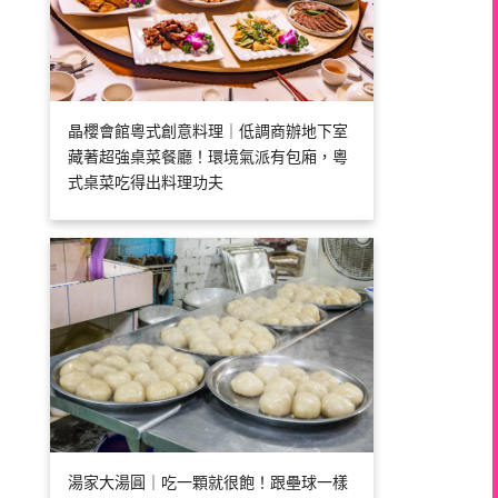
晶櫻會館粵式創意料理｜低調商辦地下室
藏著超強桌菜餐廳！環境氣派有包廂，粵
式桌菜吃得出料理功夫
湯家大湯圓｜吃一顆就很飽！跟壘球一樣