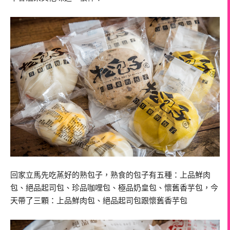
回家立馬先吃蒸好的熟包子，熟食的包子有五種：上品鮮肉
包、絕品起司包、珍品咖哩包、極品奶皇包、懷舊香芋包，今
天帶了三顆：上品鮮肉包、絕品起司包跟懷舊香芋包