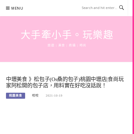
Skip
MENU
to
content
大手牽小手。玩樂趣
旅遊 | 美食 | 商攝 | 時尚
中壢美食 》松包子(Os桑的包子)桃園中壢店|食尚玩
家阿松開的包子店，用料實在好吃沒話說！
桃園美食
咬咬
2021-10-19