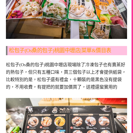
松包子(Os桑的包子)桃園中壢店|菜單&價目表
松包子(Os桑的包子)桃園中壢店現場除了冷凍包子也有賣蒸好
的熟包子，但只有五種口味，買三個包子以上才會提供紙袋，
比較特別的是，松包子還有禮盒，十顆裝的是黑色沒有提袋
的，不用收費，有提把的就要加價買了，送禮還蠻實用的