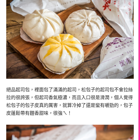
絕品起司包，裡面包了滿滿的起司，松包子的起司包不會拉絲
拉的很誇張，但起司香氣極濃，而且入口很是滑潤，個人覺得
松包子的包子皮真的厲害，就算冷掉了還是蠻有嚼勁的，包子
皮蓬鬆帶有麵香甜味，很強ㄟ！