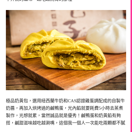
極品奶黃包，選用紐西蘭牛奶和CAS認證雞蛋調配成的自製牛
奶醬，再加入烘烤過的鹹鴨蛋，光內餡就要耗費5小時去蒸煮
製作，光想就累，當然誠品就是優秀！鹹鴨蛋和奶黃餡有夠
搭，鹹甜滋味越吃越涮嘴，這個我一個人一次能吃兩顆都不膩