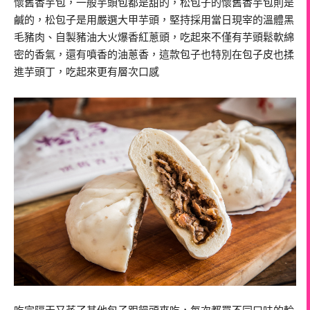
懷舊香芋包，一般芋頭包都是甜的，松包子的懷舊香芋包則是
鹹的，松包子是用嚴選大甲芋頭，堅持採用當日現宰的溫體黑
毛豬肉、自製豬油大火爆香紅蔥頭，吃起來不僅有芋頭鬆軟綿
密的香氣，還有噴香的油蔥香，這款包子也特別在包子皮也揉
進芋頭丁，吃起來更有層次口感