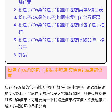
舖位置
松包子(Os桑的包子)桃園中壢店|菜單&價目表
松包子(Os桑的包子)桃園中壢店|五倍券優惠
松包子(Os桑的包子)桃園中壢店|松包子包子種
類
松包子(Os桑的包子)桃園中壢店|水餃品牌：松
餃子
評論
松包子(Os桑的包子)桃園中壢店|交通資訊&店舖位
置
松包子(Os桑的包子)桃園中壢店就在桃園中壢中正路跟義民路
的交叉路口，黑底白字的松包子大招牌超顯眼，只是這裡都是
紅線很難停車，可能要繞一下找路邊停車格來停，不要違停紅
線，這裡拍照拖吊很兇唷