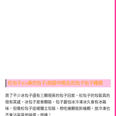
松包子(Os桑的包子)桃園中壢店|松包子包子種類
買了不少冰包子還有三顆現蒸的包子回家，松包子的包裝真的
很有質感，冰包子是單顆裝，包子最怕冰冷凍冰久會有冰箱
味，但像松包子這樣獨立包裝，想吃幾顆就拆幾顆，放冷凍也
不會沾染其他味道，很棒！