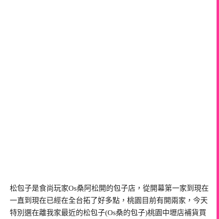
松包子是食尚玩家Os桑阿松開的包子店，從開幕第一家到現在
一直到現在已經在全台拓了好多點，桃園目前有開兩家，今天
特別選在離我家最近的松包子(Os桑的包子)桃園中壢店補貨買