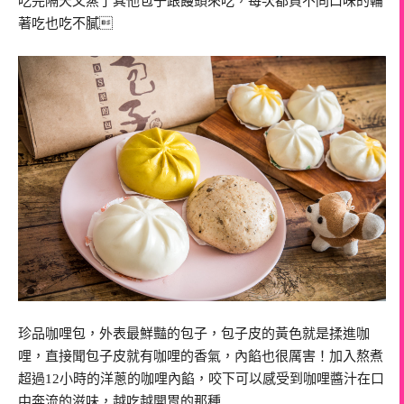
吃完隔天又蒸了其他包子跟饅頭來吃，每次都買不同口味的輪
著吃也吃不膩
珍品咖哩包，外表最鮮豔的包子，包子皮的黃色就是揉進咖
哩，直接聞包子皮就有咖哩的香氣，內餡也很厲害！加入熬煮
超過12小時的洋蔥的咖哩內餡，咬下可以感受到咖哩醬汁在口
中奔流的滋味，越吃越開胃的那種