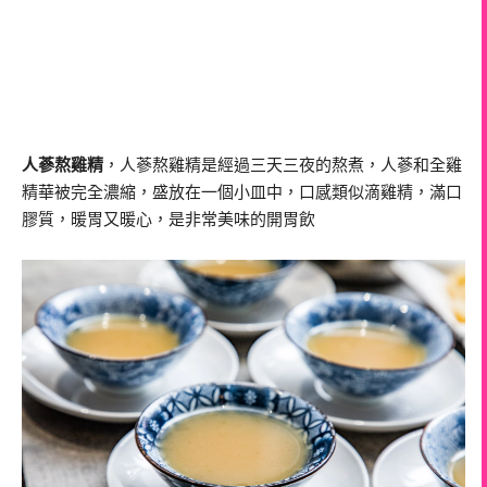
人蔘熬雞精
，人蔘熬雞精是經過三天三夜的熬煮，人蔘和全雞
精華被完全濃縮，盛放在一個小皿中，口感類似滴雞精，滿口
膠質，暖胃又暖心，是非常美味的開胃飲