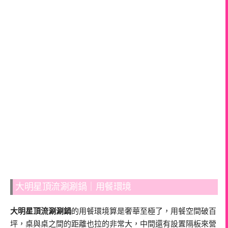
大明星頂流涮涮鍋｜用餐環境
大明星頂流涮涮鍋
的用餐環境算是奢華至極了，用餐空間破百
坪，桌與桌之間的距離也拉的非常大，中間還有設置隔板來營