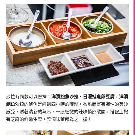
沙拉有兩款可以選擇：
洋漬鮑魚沙拉、日曜鮭魚卵豆腐
，
洋漬
鮑魚沙拉
的鮑魚是經過四小時的醃製，香脆而富有彈性的美妙
感受，透著清新的氣息，一股細微的辣味悄然散開，搭配上撒
有芝麻的鮮嫩生菜，整個味蕾都為之一振！