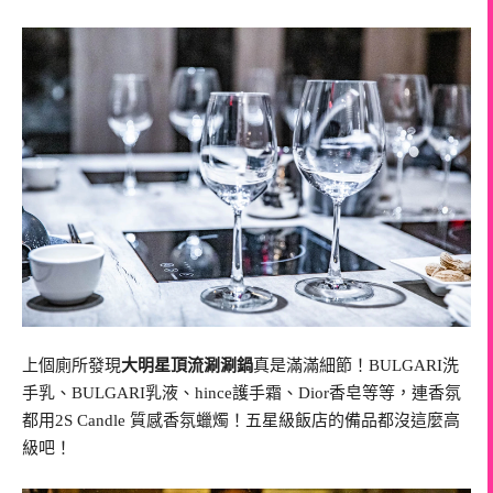
上個廁所發現
大明星頂流涮涮鍋
真是滿滿細節！BULGARI洗
手乳、BULGARI乳液、hince護手霜、Dior香皂等等，連香氛
都用2S Candle 質感香氛蠟燭！五星級飯店的備品都沒這麼高
級吧！