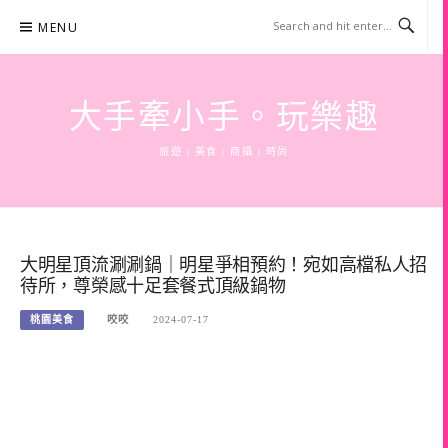
Skip
MENU
to
content
大手牽小手。玩樂趣
旅遊 | 美食 | 商攝 | 時尚
大明星頂流涮涮鍋｜明星爭相預約！宛如高檔私人招
待所，尊榮感十足套餐式頂級鍋物
桃園美食
咬咬
2024-07-17