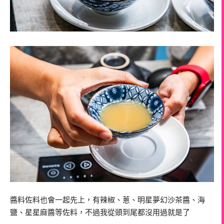
醬料佐料也會一起先上，有辣椒、蔥、明星夢幻沙茶醬、海
鹽、星星麻醬等佐料，不過我從頭到尾都沒用過就是了