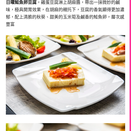
日曜鮭魚卵豆腐
，雞蛋豆腐淋上胡麻醬，帶出一抹微妙的鹹
味，極具開胃效果，在胡麻的襯托下，豆腐的香氣顯得更加濃
郁，配上清脆的秋葵、甜美的玉米筍及鹹香的鮭魚卵，層次感
豐富