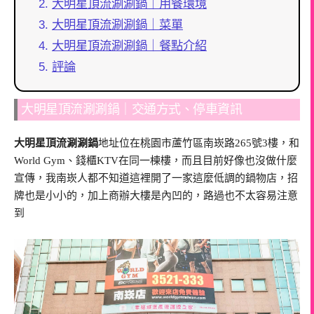
大明星頂流涮涮鍋｜用餐環境
大明星頂流涮涮鍋｜菜單
大明星頂流涮涮鍋｜餐點介紹
評論
大明星頂流涮涮鍋｜交通方式、停車資訊
大明星頂流涮涮鍋
地址位在桃園市蘆竹區南崁路265號3樓，和
World Gym、錢櫃KTV在同一棟樓，而且目前好像也沒做什麼
宣傳，我南崁人都不知道這裡開了一家這麼低調的鍋物店，招
牌也是小小的，加上商辦大樓是內凹的，路過也不太容易注意
到