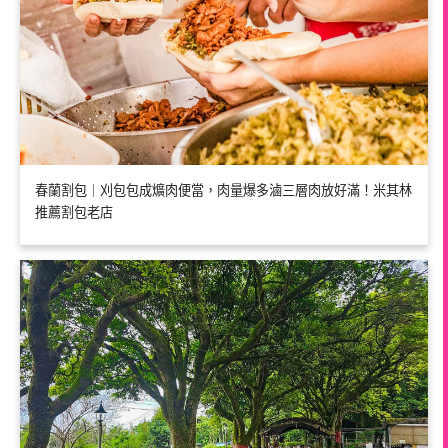
春蘭割包｜刈包包成爌肉便當，肉量爆多滷三層肉放好滿！米其林
推薦割包老店