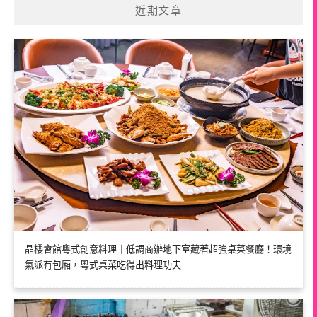
近期文章
晶櫻會館粵式創意料理｜低調商辦地下室藏著超強桌菜餐廳！環境
氣派有包廂，粵式桌菜吃得出料理功夫