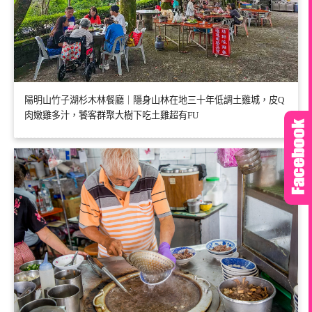
陽明山竹子湖杉木林餐廳｜隱身山林在地三十年低調土雞城，皮Q
肉嫩雞多汁，饕客群聚大樹下吃土雞超有FU