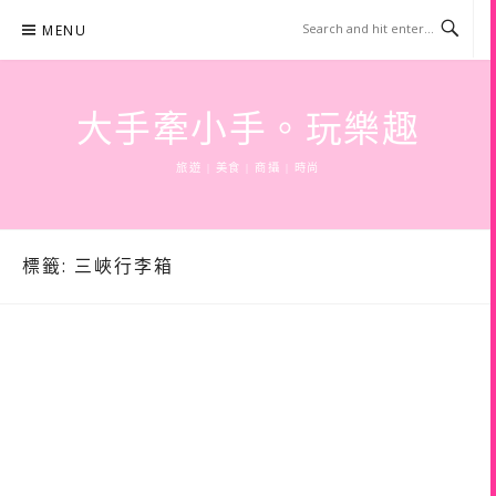
Skip
MENU
to
content
大手牽小手。玩樂趣
旅遊 | 美食 | 商攝 | 時尚
標籤:
三峽行李箱