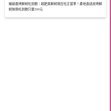
蠔碳嘉烤鮮蚵吃到飽｜超肥美鮮蚵現在吃正當季！產地直送炭烤鮮
蚵無限吃到飽只要200元