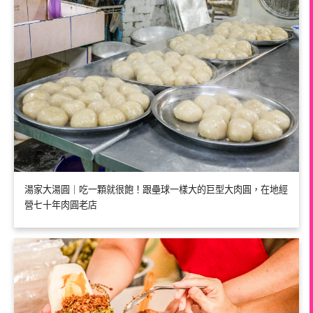
湯家大湯圓｜吃一顆就很飽！跟壘球一樣大的巨型大肉圓，在地經
營七十年肉圓老店