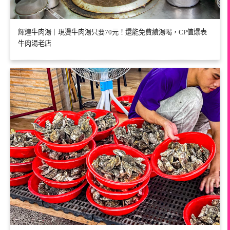
輝煌牛肉湯｜現燙牛肉湯只要70元！還能免費續湯喝，CP值爆表
牛肉湯老店