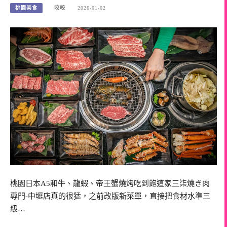
桃園美食
咬咬
2026-01-02
桃園日本A5和牛、龍蝦、帝王蟹燒烤吃到飽這家三柒燒き肉
專門-中壢店真的很猛，之前改版新菜單，直接把食材水準三
級…