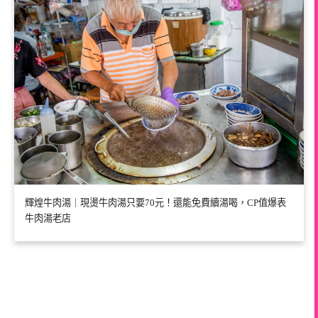
輝煌牛肉湯｜現燙牛肉湯只要70元！還能免費續湯喝，CP值爆表
牛肉湯老店