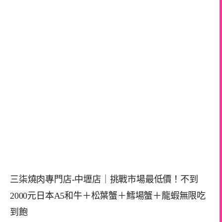
三柒燒肉專門店-中壢店｜挑戰市場最低價！不到
2000元日本A5和牛＋松葉蟹＋鱈場蟹＋龍蝦無限吃
到飽