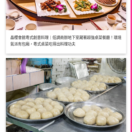
晶櫻會館粵式創意料理｜低調商辦地下室藏著超強桌菜餐廳！環境
氣派有包廂，粵式桌菜吃得出料理功夫