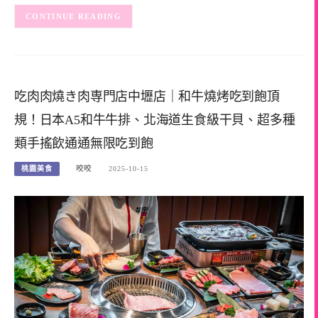
CONTINUE READING
吃肉肉燒き肉専門店中壢店｜和牛燒烤吃到飽頂
規！日本A5和牛牛排、北海道生食級干貝、超多種
類手搖飲通通無限吃到飽
桃園美食
咬咬
2025-10-15