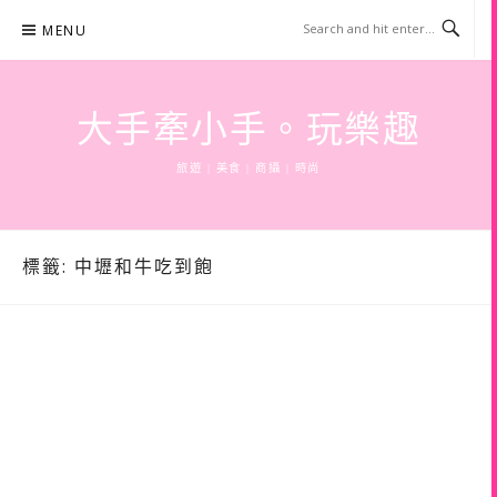
Skip
MENU
to
content
大手牽小手。玩樂趣
旅遊 | 美食 | 商攝 | 時尚
標籤:
中壢和牛吃到飽