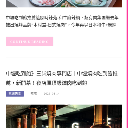
中壢吃到飽推薦這家時辣苑-和牛麻辣鍋，超有肉集團繼去年
推出燒烤品牌“木村堂-日式燒肉”，今年再以日本和牛+麻辣…
CONTINUE READING
中壢吃到飽》三柒燒肉專門店｜中壢燒肉吃到飽推
薦，新開幕！夜店風頂級燒肉吃到飽
桃園美食
咬咬
2023-04-14