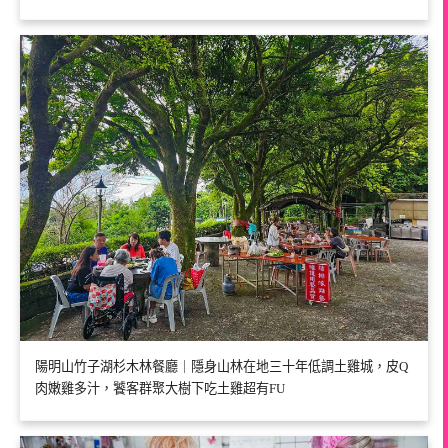
陽明山竹子湖杉木林餐廳｜隱身山林在地三十年低調土雞城，皮Q
肉嫩雞多汁，饕客群聚大樹下吃土雞超有FU