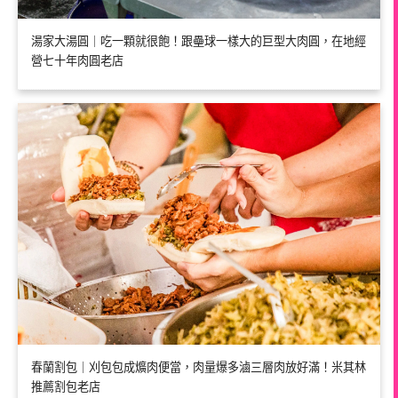
湯家大湯圓｜吃一顆就很飽！跟壘球一樣大的巨型大肉圓，在地經
營七十年肉圓老店
春蘭割包｜刈包包成爌肉便當，肉量爆多滷三層肉放好滿！米其林
推薦割包老店