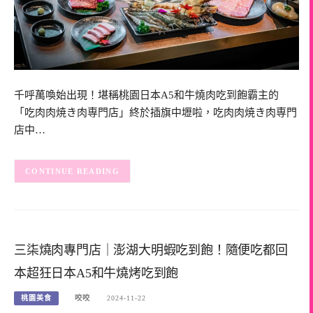
千呼萬喚始出現！堪稱桃園日本A5和牛燒肉吃到飽霸主的
「吃肉肉焼き肉専門店」終於插旗中壢啦，吃肉肉焼き肉専門
店中…
CONTINUE READING
三柒燒肉專門店｜澎湖大明蝦吃到飽！隨便吃都回
本超狂日本A5和牛燒烤吃到飽
桃園美食
咬咬
2024-11-22