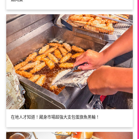
在地人才知道！藏身市場超強大支包蛋旗魚黑輪！