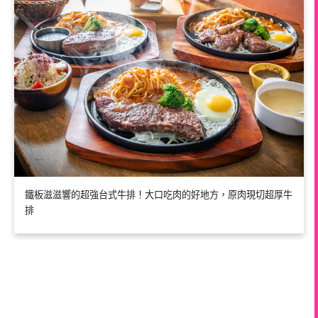
鐵板滋滋響的超強台式牛排！大口吃肉的好地方，原肉現切超厚牛
排