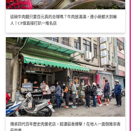
這碗牛肉麵只要百元真的合理嗎？牛肉放滿滿，連小碗都大到嚇
人！CP值直接打趴一堆名店
傳承四代百年歷史肉羹老店，超濃菇香爆擊！在地人一面倒推崇香
菇肉羹