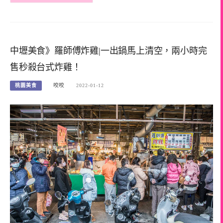
中壢美食》羅師傅炸雞|一出鍋馬上清空，兩小時完
售秒殺台式炸雞！
桃園美食
咬咬
2022-01-12