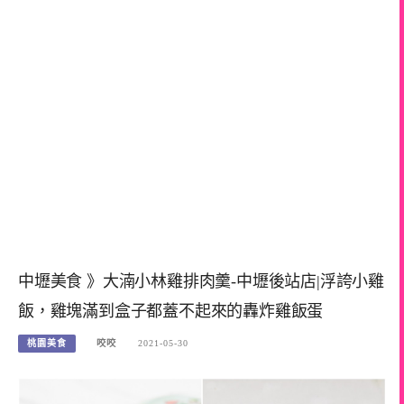
中壢美食 》大湳小林雞排肉羹-中壢後站店|浮誇小雞
飯，雞塊滿到盒子都蓋不起來的轟炸雞飯蛋
桃園美食
咬咬
2021-05-30