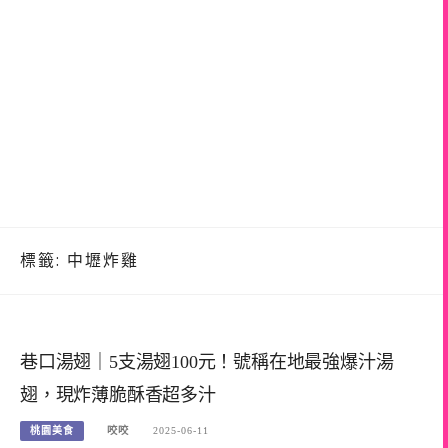
標籤:
中壢炸雞
巷口湯翅｜5支湯翅100元！號稱在地最強爆汁湯
翅，現炸薄脆酥香超多汁
桃園美食
咬咬
2025-06-11