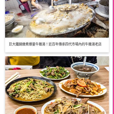
巨大鐵鍋燉煮爆量牛雜湯！近百年傳承四代市場內的牛雜湯老店