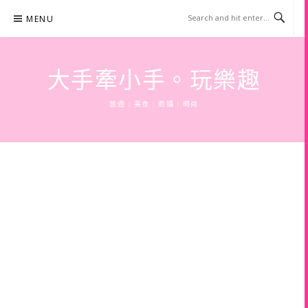
Skip
MENU
to
content
大手牽小手。玩樂趣
旅遊 | 美食 | 商攝 | 時尚