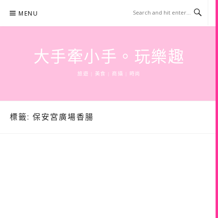
Skip
MENU
to
content
大手牽小手。玩樂趣
旅遊 | 美食 | 商攝 | 時尚
標籤:
保安宮廣場香腸