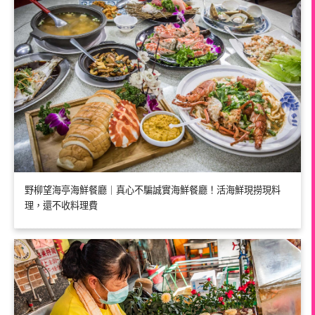
野柳望海亭海鮮餐廳｜真心不騙誠實海鮮餐廳！活海鮮現撈現料
理，還不收料理費