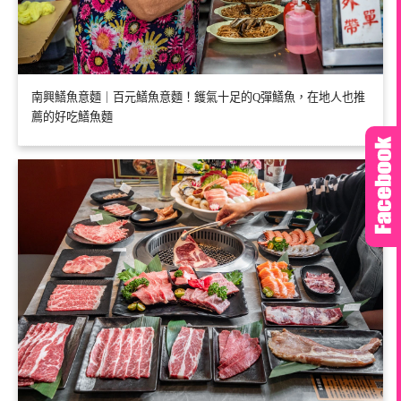
南興鱔魚意麵｜百元鱔魚意麵！鑊氣十足的Q彈鱔魚，在地人也推
薦的好吃鱔魚麵