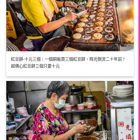
紅豆餅-十元三個｜一個銅板買三個紅豆餅，時光倒流二十年前！
超佛心紅豆餅三個只要十元