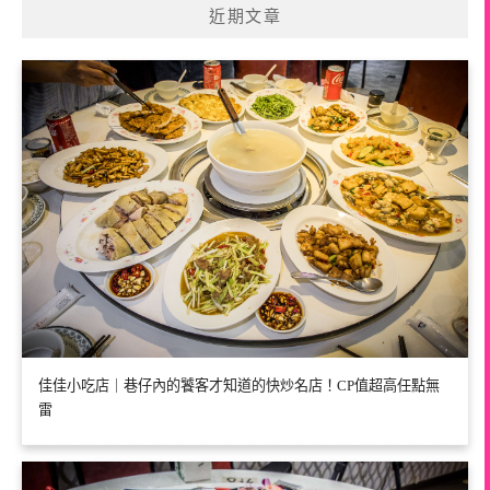
近期文章
佳佳小吃店｜巷仔內的饕客才知道的快炒名店！CP值超高任點無
雷