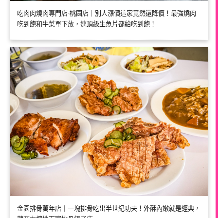
吃肉肉燒肉専門店-桃園店｜別人漲價這家竟然還降價！最強燒肉
吃到飽和牛菜單下放，連頂級生魚片都給吃到飽！
金園排骨萬年店｜一塊排骨吃出半世紀功夫！外酥內嫩就是經典，