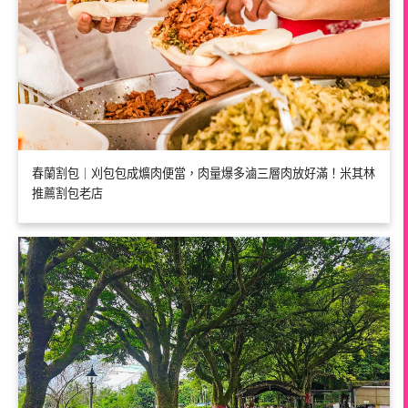
春蘭割包｜刈包包成爌肉便當，肉量爆多滷三層肉放好滿！米其林
推薦割包老店