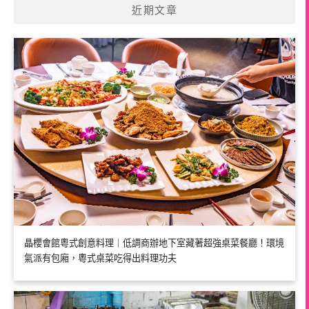
近期文章
晶櫻會館粵式創意料理｜低調商辦地下室藏著超強桌菜餐廳！環境
氣派有包廂，粵式桌菜吃得出料理功夫