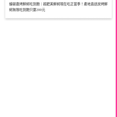
蠔碳嘉烤鮮蚵吃到飽｜超肥美鮮蚵現在吃正當季！產地直送炭烤鮮
蚵無限吃到飽只要200元