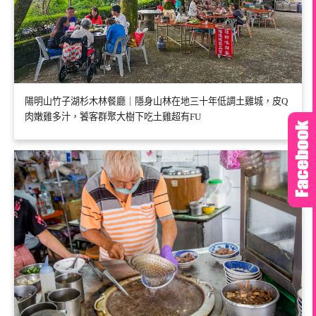
陽明山竹子湖杉木林餐廳｜隱身山林在地三十年低調土雞城，皮Q
肉嫩雞多汁，饕客群聚大樹下吃土雞超有FU