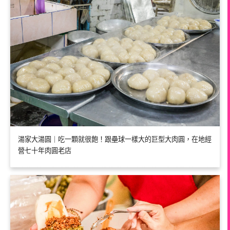
湯家大湯圓｜吃一顆就很飽！跟壘球一樣大的巨型大肉圓，在地經
營七十年肉圓老店