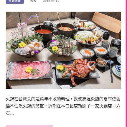
桃園美食
咬咬
2019-09-11
火鍋在台灣真的是萬年不敗的料理，既使高溫炎熱的夏季依舊
擋不住吃火鍋的慾望，近期在林口長庚新開了一家火鍋店：六
石…