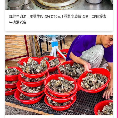
輝煌牛肉湯｜現燙牛肉湯只要70元！還能免費續湯喝，CP值爆表
牛肉湯老店