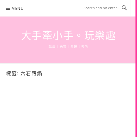
Skip
MENU
to
content
大手牽小手。玩樂趣
旅遊 | 美食 | 商攝 | 時尚
標籤:
六石蒔鍋