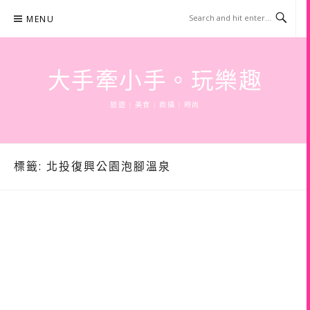
Skip
MENU
to
content
大手牽小手。玩樂趣
旅遊 | 美食 | 商攝 | 時尚
標籤:
北投復興公園泡腳溫泉