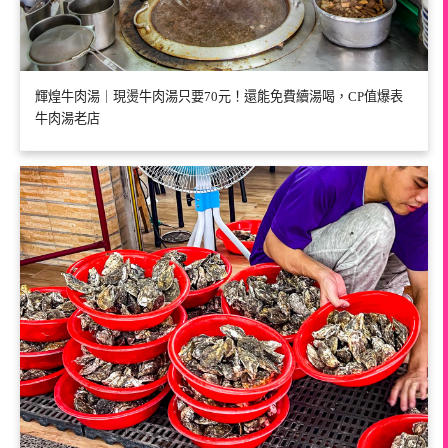
輝煌牛肉湯｜現燙牛肉湯只要70元！還能免費續湯喝，CP值爆表
牛肉湯老店