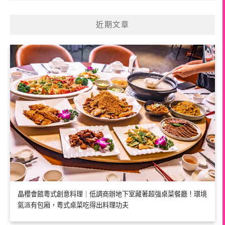
近期文章
晶櫻會館粵式創意料理｜低調商辦地下室藏著超強桌菜餐廳！環境
氣派有包廂，粵式桌菜吃得出料理功夫