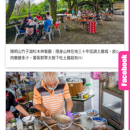
陽明山竹子湖杉木林餐廳｜隱身山林在地三十年低調土雞城，皮Q
肉嫩雞多汁，饕客群聚大樹下吃土雞超有FU