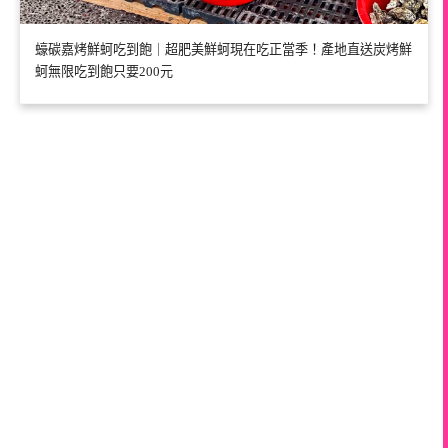
蠔碳嘉烤鮮蚵吃到飽｜超肥美鮮蚵現在吃正當季！產地直送炭烤鮮
蚵無限吃到飽只要200元