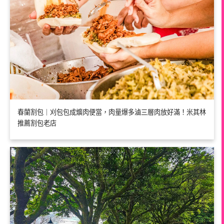
春蘭割包｜刈包包成爌肉便當，肉量爆多滷三層肉放好滿！米其林
推薦割包老店