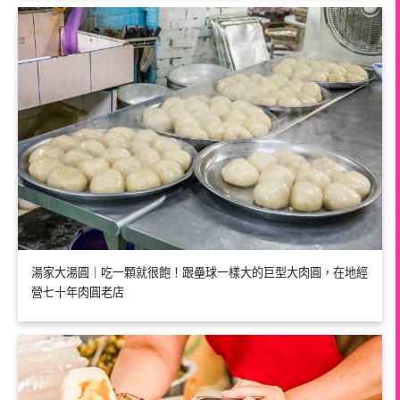
湯家大湯圓｜吃一顆就很飽！跟壘球一樣大的巨型大肉圓，在地經
營七十年肉圓老店