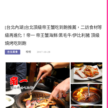
[台北內湖]台北頂級帝王蟹吃到飽推薦，二訪食材等
級再進化！帝一 帝王蟹海鮮/黑毛牛/伊比利豬 頂級
燒烤吃到飽
台北美食
咬咬
2017-10-28