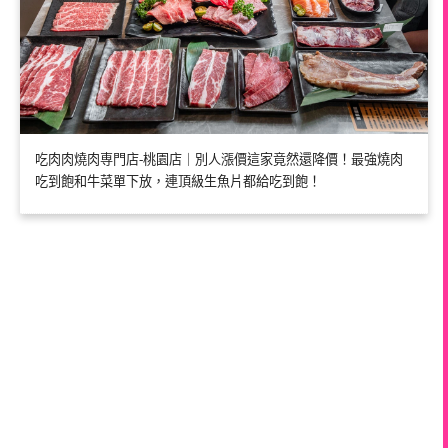
吃肉肉燒肉専門店-桃園店｜別人漲價這家竟然還降價！最強燒肉
吃到飽和牛菜單下放，連頂級生魚片都給吃到飽！