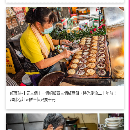
紅豆餅-十元三個｜一個銅板買三個紅豆餅，時光倒流二十年前！
超佛心紅豆餅三個只要十元