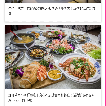
佳佳小吃店｜巷仔內的饕客才知道的快炒名店！CP值超高任點無
雷
野柳望海亭海鮮餐廳｜真心不騙誠實海鮮餐廳！活海鮮現撈現料
理，還不收料理費