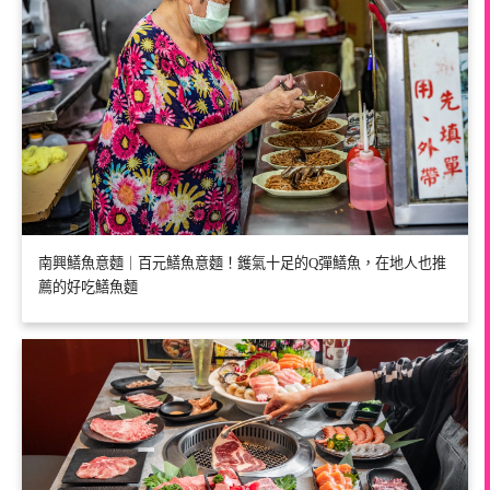
南興鱔魚意麵｜百元鱔魚意麵！鑊氣十足的Q彈鱔魚，在地人也推
薦的好吃鱔魚麵