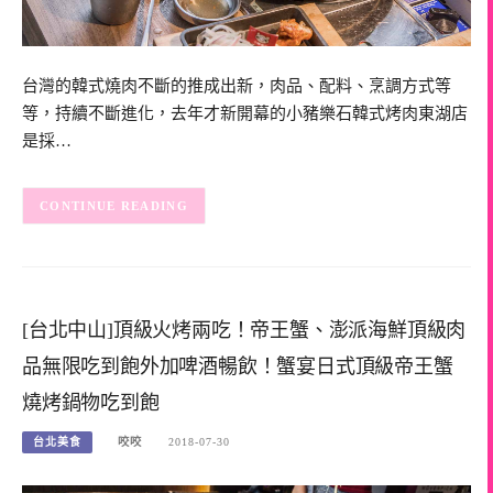
台灣的韓式燒肉不斷的推成出新，肉品、配料、烹調方式等
等，持續不斷進化，去年才新開幕的小豬樂石韓式烤肉東湖店
是採…
CONTINUE READING
[台北中山]頂級火烤兩吃！帝王蟹、澎派海鮮頂級肉
品無限吃到飽外加啤酒暢飲！蟹宴日式頂級帝王蟹
燒烤鍋物吃到飽
台北美食
咬咬
2018-07-30