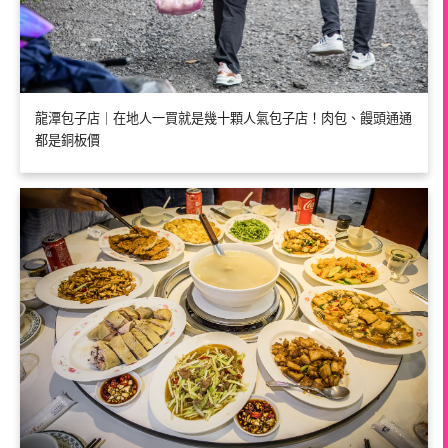
龍潭包子店｜在地人一買就是幾十顆人氣包子店！肉包、饅頭通通
都是銅板價