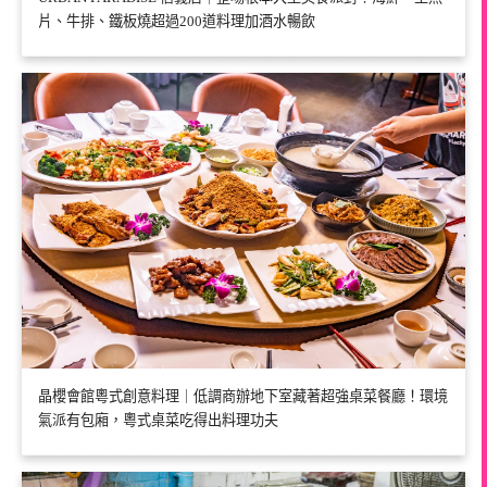
片、牛排、鐵板燒超過200道料理加酒水暢飲
晶櫻會館粵式創意料理｜低調商辦地下室藏著超強桌菜餐廳！環境
氣派有包廂，粵式桌菜吃得出料理功夫