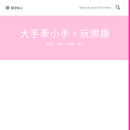
Skip
MENU
to
content
大手牽小手。玩樂趣
旅遊 | 美食 | 商攝 | 時尚