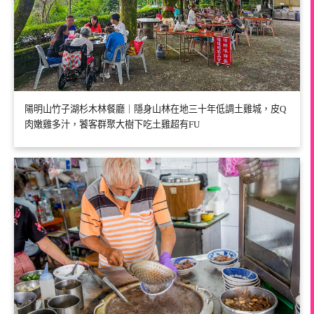
陽明山竹子湖杉木林餐廳｜隱身山林在地三十年低調土雞城，皮Q
肉嫩雞多汁，饕客群聚大樹下吃土雞超有FU