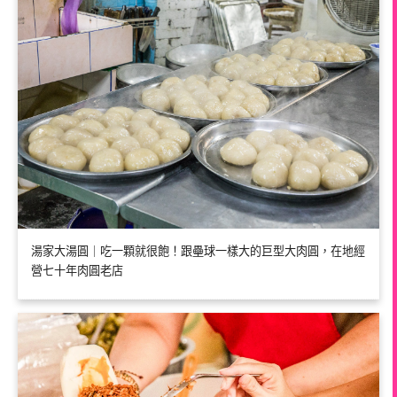
湯家大湯圓｜吃一顆就很飽！跟壘球一樣大的巨型大肉圓，在地經
營七十年肉圓老店