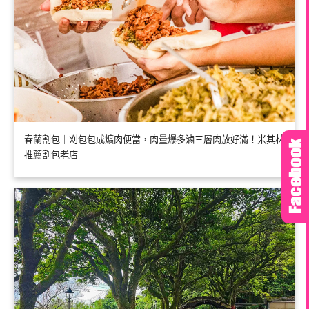
春蘭割包｜刈包包成爌肉便當，肉量爆多滷三層肉放好滿！米其林
推薦割包老店