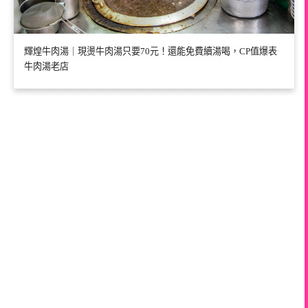
輝煌牛肉湯｜現燙牛肉湯只要70元！還能免費續湯喝，CP值爆表
牛肉湯老店