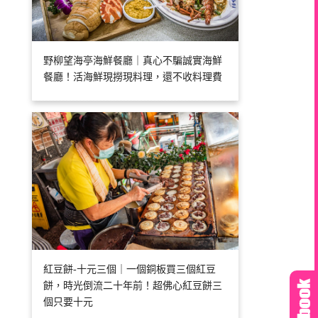
野柳望海亭海鮮餐廳｜真心不騙誠實海鮮
餐廳！活海鮮現撈現料理，還不收料理費
紅豆餅-十元三個｜一個銅板買三個紅豆
餅，時光倒流二十年前！超佛心紅豆餅三
個只要十元