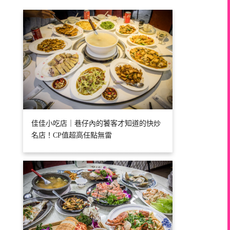
佳佳小吃店｜巷仔內的饕客才知道的快炒
名店！CP值超高任點無雷