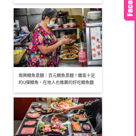
南興鱔魚意麵｜百元鱔魚意麵！鑊氣十足
的Q彈鱔魚，在地人也推薦的好吃鱔魚麵