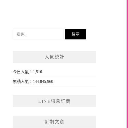
搜
尋
關
鍵
人氣統計
字:
今日人氣：1,516
累積人氣：144,845,960
LINE訊息訂閱
近期文章