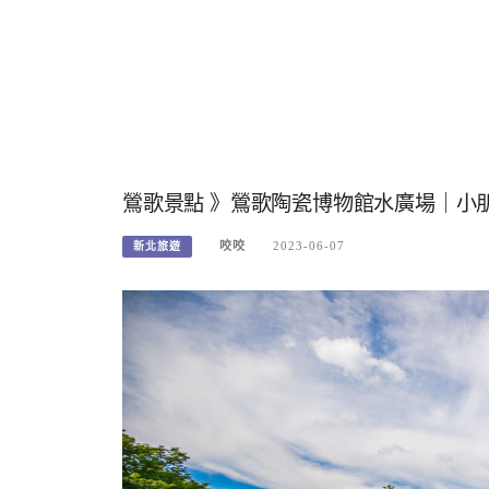
鶯歌景點 》鶯歌陶瓷博物館水廣場｜小
咬咬
2023-06-07
新北旅遊