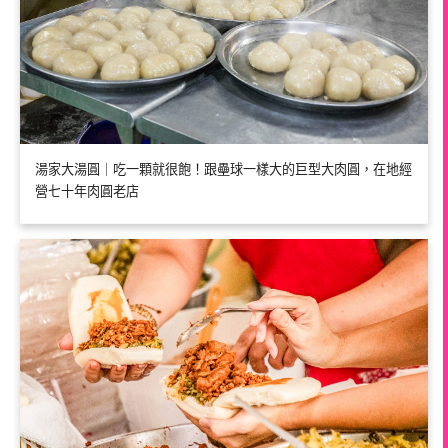
湯家大湯圓｜吃一顆就很飽！跟壘球一樣大的巨型大肉圓，在地經
營七十年肉圓老店