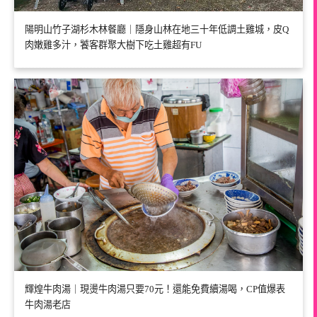
陽明山竹子湖杉木林餐廳｜隱身山林在地三十年低調土雞城，皮Q
肉嫩雞多汁，饕客群聚大樹下吃土雞超有FU
輝煌牛肉湯｜現燙牛肉湯只要70元！還能免費續湯喝，CP值爆表
牛肉湯老店