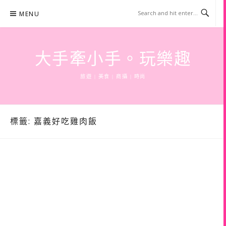
Skip
MENU
to
content
大手牽小手。玩樂趣
旅遊 | 美食 | 商攝 | 時尚
標籤:
嘉義好吃雞肉飯