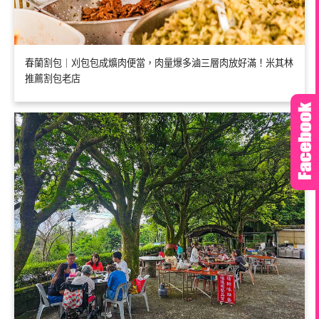
春蘭割包｜刈包包成爌肉便當，肉量爆多滷三層肉放好滿！米其林
推薦割包老店