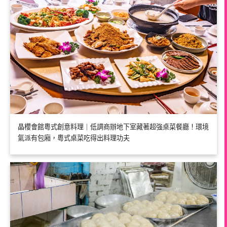
晶櫻會館粵式創意料理｜低調商辦地下室藏著超強桌菜餐廳！環境
氣派有包廂，粵式桌菜吃得出料理功夫