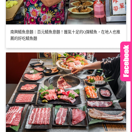
南興鱔魚意麵｜百元鱔魚意麵！鑊氣十足的Q彈鱔魚，在地人也推
薦的好吃鱔魚麵