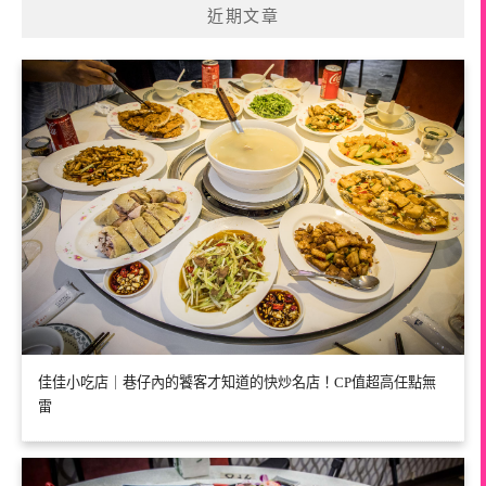
近期文章
佳佳小吃店｜巷仔內的饕客才知道的快炒名店！CP值超高任點無
雷