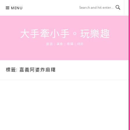
Skip
MENU
to
content
大手牽小手。玩樂趣
旅遊 | 美食 | 商攝 | 時尚
標籤:
嘉義阿婆炸麻糬