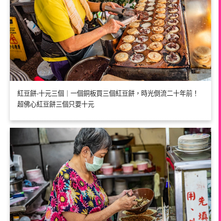
紅豆餅-十元三個｜一個銅板買三個紅豆餅，時光倒流二十年前！
超佛心紅豆餅三個只要十元