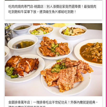
吃肉肉燒肉専門店-桃園店｜別人漲價這家竟然還降價！最強燒肉
吃到飽和牛菜單下放，連頂級生魚片都給吃到飽！
金園排骨萬年店｜一塊排骨吃出半世紀功夫！外酥內嫩就是經典，