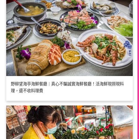
野柳望海亭海鮮餐廳｜真心不騙誠實海鮮餐廳！活海鮮現撈現料
理，還不收料理費