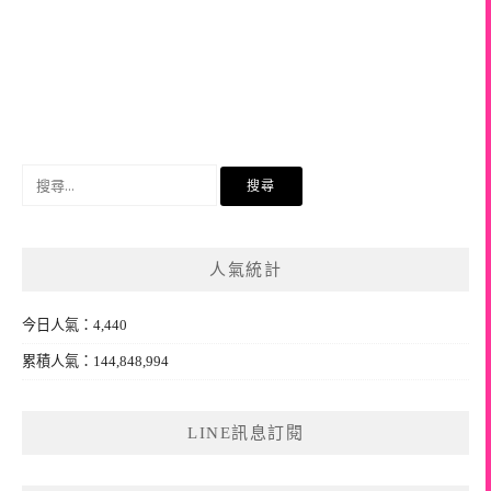
搜
尋
關
鍵
人氣統計
字:
今日人氣：4,440
累積人氣：144,848,994
LINE訊息訂閱