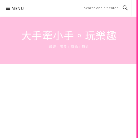
Skip
MENU
to
content
大手牽小手。玩樂趣
旅遊 | 美食 | 商攝 | 時尚