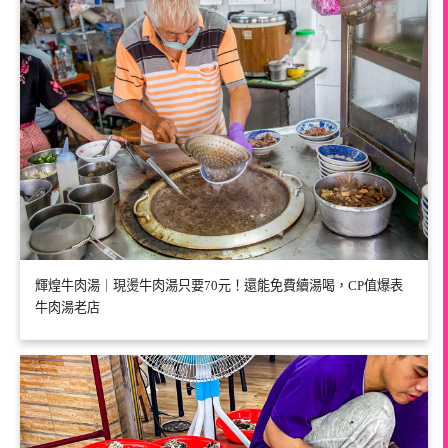
輝煌牛肉湯｜現燙牛肉湯只要70元！還能免費續湯喝，CP值爆表
牛肉湯老店