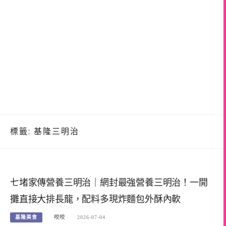
標籤:
基隆三明治
七堵家傳營養三明治｜網封最強營養三明治！一開
攤直接大排長龍，配料多現炸麵包外酥內軟
基隆美食
咬咬
2026-07-04