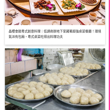
晶櫻會館粵式創意料理｜低調商辦地下室藏著超強桌菜餐廳！環境
氣派有包廂，粵式桌菜吃得出料理功夫