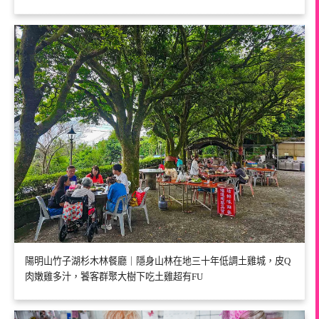
陽明山竹子湖杉木林餐廳｜隱身山林在地三十年低調土雞城，皮Q
肉嫩雞多汁，饕客群聚大樹下吃土雞超有FU