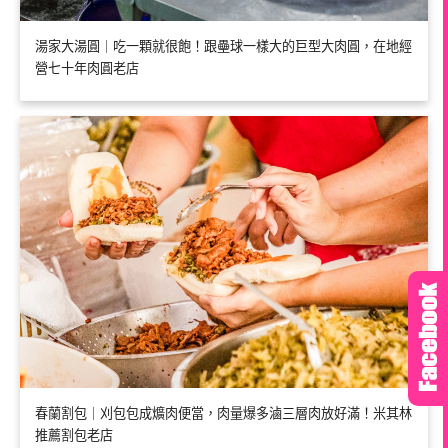
湯家大湯圓｜吃一顆就很飽！跟壘球一樣大的巨型大肉圓，在地經
營七十年肉圓老店
春蘭割包｜刈包包成爌肉便當，肉量爆多滷三層肉放好滿！米其林
推薦割包老店