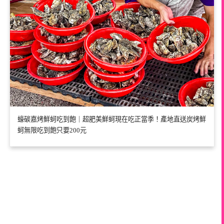
蠔碳嘉烤鮮蚵吃到飽｜超肥美鮮蚵現在吃正當季！產地直送炭烤鮮
蚵無限吃到飽只要200元