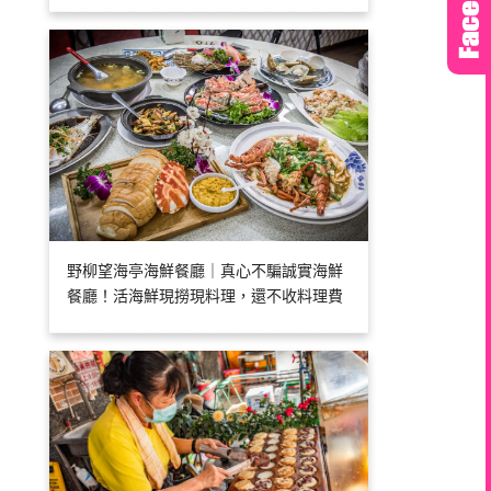
野柳望海亭海鮮餐廳｜真心不騙誠實海鮮
餐廳！活海鮮現撈現料理，還不收料理費