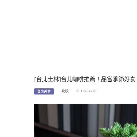
[台北士林]台北咖啡推薦！品嘗季節好
咬咬
2019-04-18
台北美食