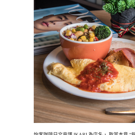
怡客咖啡日文音譯 IKARI 為店名， 取其本