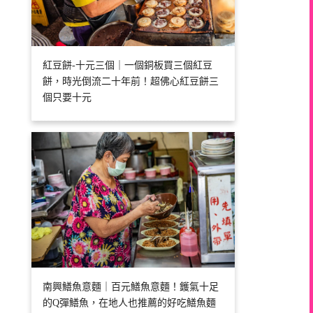
紅豆餅-十元三個｜一個銅板買三個紅豆
餅，時光倒流二十年前！超佛心紅豆餅三
個只要十元
南興鱔魚意麵｜百元鱔魚意麵！鑊氣十足
的Q彈鱔魚，在地人也推薦的好吃鱔魚麵