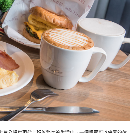
意 “錨”旨為提供現代上班族繁忙的生活中，一個愜意可以停靠的休