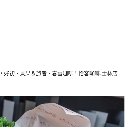
食，好初．貝果＆旅者、春雪咖啡！怡客咖啡-士林店