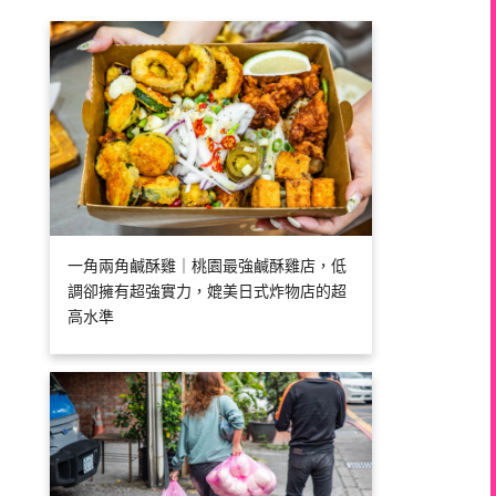
一角兩角鹹酥雞｜桃園最強鹹酥雞店，低
調卻擁有超強實力，媲美日式炸物店的超
高水準