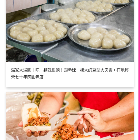
湯家大湯圓｜吃一顆就很飽！跟壘球一樣大的巨型大肉圓，在地經
營七十年肉圓老店