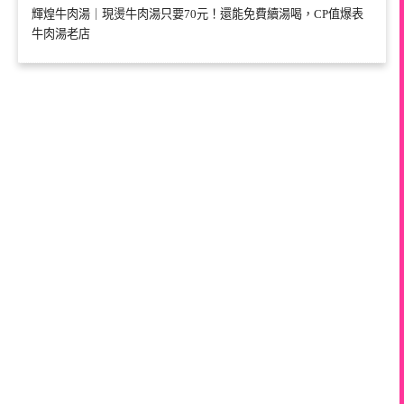
輝煌牛肉湯｜現燙牛肉湯只要70元！還能免費續湯喝，CP值爆表
牛肉湯老店