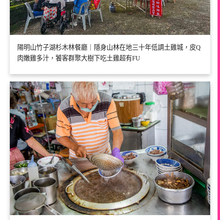
陽明山竹子湖杉木林餐廳｜隱身山林在地三十年低調土雞城，皮Q
肉嫩雞多汁，饕客群聚大樹下吃土雞超有FU