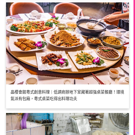
晶櫻會館粵式創意料理｜低調商辦地下室藏著超強桌菜餐廳！環境
氣派有包廂，粵式桌菜吃得出料理功夫