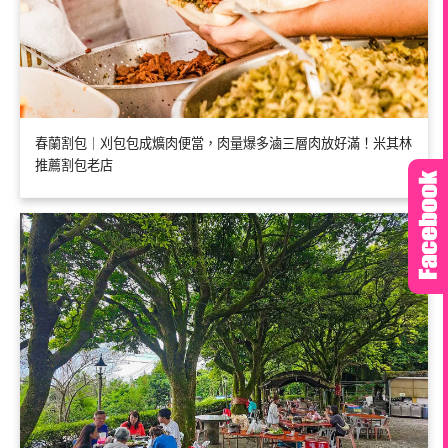
春蘭割包｜刈包包成爌肉便當，肉量爆多滷三層肉放好滿！米其林
推薦割包老店