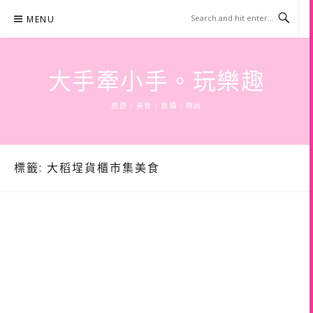
Skip
MENU
to
content
大手牽小手。玩樂趣
旅遊 | 美食 | 商攝 | 時尚
標籤:
大稻埕貨櫃市集美食