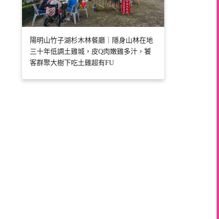
陽明山竹子湖杉木林餐廳｜隱身山林在地
三十年低調土雞城，皮Q肉嫩雞多汁，饕
客群聚大樹下吃土雞超有FU