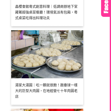
晶櫻會館粵式創意料理｜低調商辦地下室
藏著超強桌菜餐廳！環境氣派有包廂，粵
式桌菜吃得出料理功夫
湯家大湯圓｜吃一顆就很飽！跟壘球一樣
大的巨型大肉圓，在地經營七十年肉圓老
店