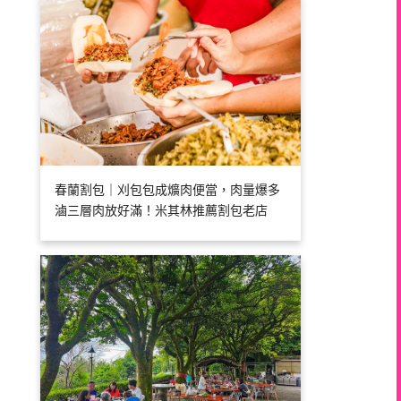
春蘭割包｜刈包包成爌肉便當，肉量爆多
滷三層肉放好滿！米其林推薦割包老店