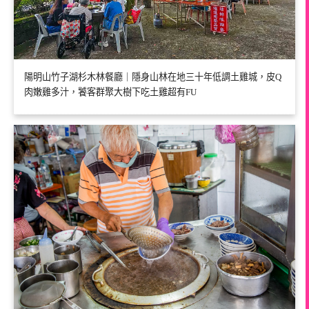
陽明山竹子湖杉木林餐廳｜隱身山林在地三十年低調土雞城，皮Q
肉嫩雞多汁，饕客群聚大樹下吃土雞超有FU