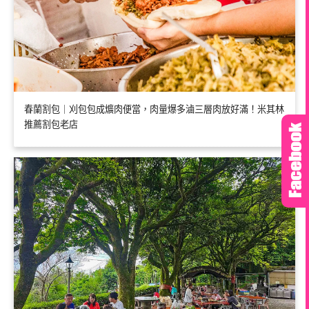
春蘭割包｜刈包包成爌肉便當，肉量爆多滷三層肉放好滿！米其林
推薦割包老店