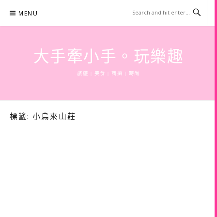
Skip
MENU
to
content
大手牽小手。玩樂趣
旅遊 | 美食 | 商攝 | 時尚
標籤:
小烏來山莊