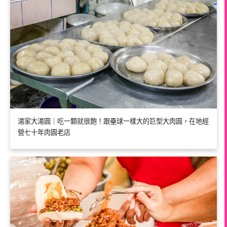
湯家大湯圓｜吃一顆就很飽！跟壘球一樣大的巨型大肉圓，在地經
營七十年肉圓老店