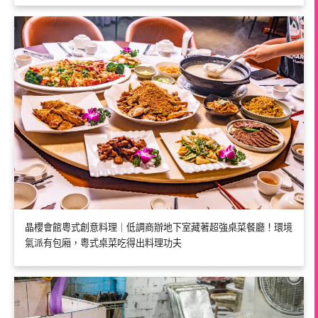
晶櫻會館粵式創意料理｜低調商辦地下室藏著超強桌菜餐廳！環境
氣派有包廂，粵式桌菜吃得出料理功夫