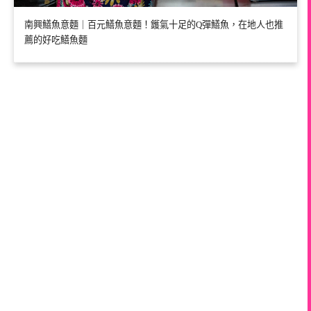
南興鱔魚意麵｜百元鱔魚意麵！鑊氣十足的Q彈鱔魚，在地人也推
薦的好吃鱔魚麵