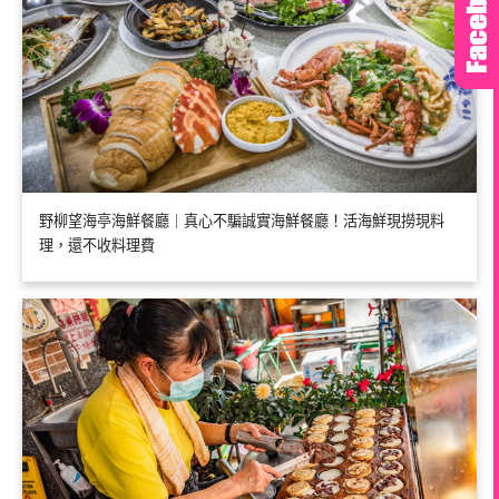
野柳望海亭海鮮餐廳｜真心不騙誠實海鮮餐廳！活海鮮現撈現料
理，還不收料理費