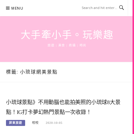
Skip
MENU
to
content
大手牽小手。玩樂趣
旅遊 | 美食 | 商攝 | 時尚
標籤:
小琉球網美景點
小琉球景點》不用動腦也能拍美照的小琉球8大景
點！IG打卡夢幻熱門景點一次收錄！
屏東旅遊
咬咬
2020-10-05