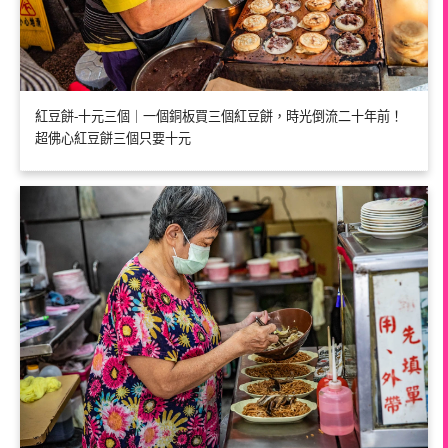
紅豆餅-十元三個｜一個銅板買三個紅豆餅，時光倒流二十年前！
超佛心紅豆餅三個只要十元