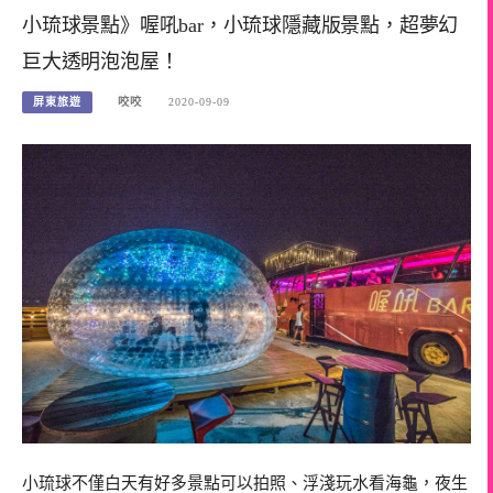
小琉球景點》喔吼bar，小琉球隱藏版景點，超夢幻
巨大透明泡泡屋！
屏東旅遊
咬咬
2020-09-09
小琉球不僅白天有好多景點可以拍照、浮淺玩水看海龜，夜生