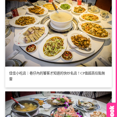
佳佳小吃店｜巷仔內的饕客才知道的快炒名店！CP值超高任點無
雷