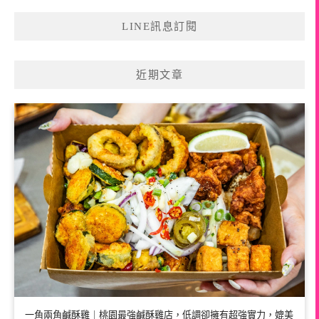
LINE訊息訂閱
近期文章
一角兩角鹹酥雞｜桃園最強鹹酥雞店，低調卻擁有超強實力，媲美