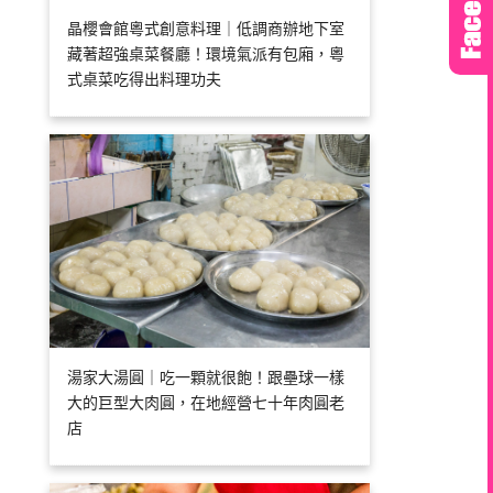
晶櫻會館粵式創意料理｜低調商辦地下室
藏著超強桌菜餐廳！環境氣派有包廂，粵
式桌菜吃得出料理功夫
湯家大湯圓｜吃一顆就很飽！跟壘球一樣
大的巨型大肉圓，在地經營七十年肉圓老
店