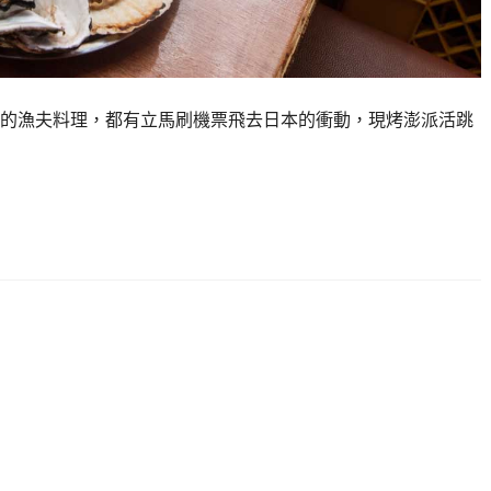
的漁夫料理，都有立馬刷機票飛去日本的衝動，現烤澎派活跳