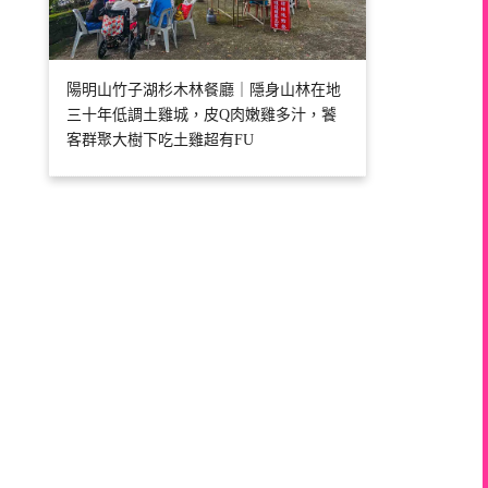
陽明山竹子湖杉木林餐廳｜隱身山林在地
三十年低調土雞城，皮Q肉嫩雞多汁，饕
客群聚大樹下吃土雞超有FU