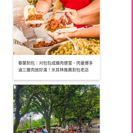
春蘭割包｜刈包包成爌肉便當，肉量爆多
滷三層肉放好滿！米其林推薦割包老店