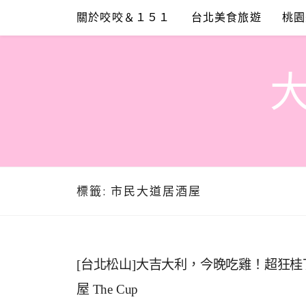
Skip
關於咬咬＆１５１
台北美食旅遊
桃園
to
content
標籤:
市民大道居酒屋
[台北松山]大吉大利，今晚吃雞！超狂
屋 The Cup