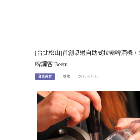
[台北松山]首創桌邊自助式拉霸啤酒機
啤調客 Beeru
咬咬
2018-04-15
台北美食