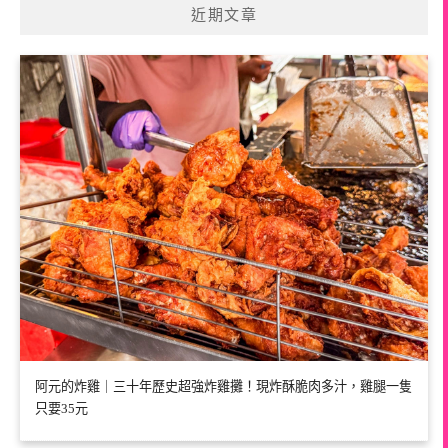
近期文章
阿元的炸雞｜三十年歷史超強炸雞攤！現炸酥脆肉多汁，雞腿一隻
只要35元