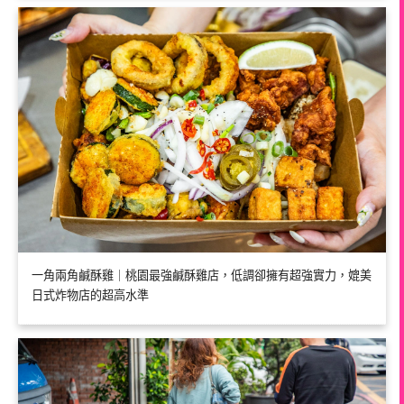
一角兩角鹹酥雞｜桃園最強鹹酥雞店，低調卻擁有超強實力，媲美
日式炸物店的超高水準