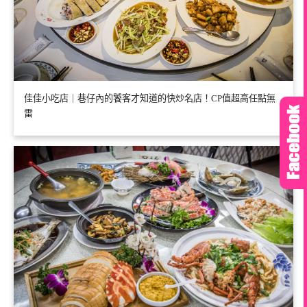
佳佳小吃店｜巷仔內的饕客才知道的快炒名店！CP值超高任點無
雷