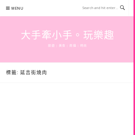
Skip
MENU
to
content
大手牽小手。玩樂趣
旅遊 | 美食 | 商攝 | 時尚
標籤:
延吉街燒肉