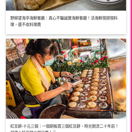
野柳望海亭海鮮餐廳｜真心不騙誠實海鮮餐廳！活海鮮現撈現料
理，還不收料理費
紅豆餅-十元三個｜一個銅板買三個紅豆餅，時光倒流二十年前！