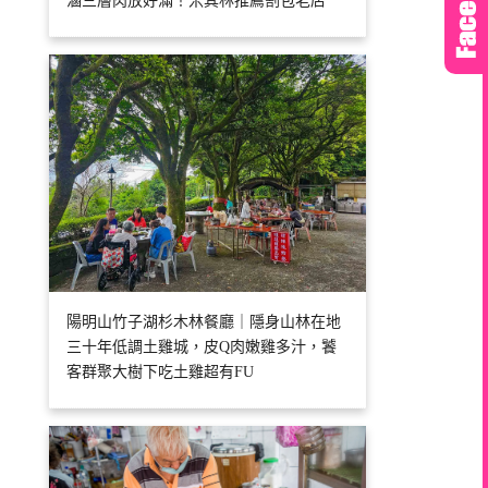
滷三層肉放好滿！米其林推薦割包老店
陽明山竹子湖杉木林餐廳｜隱身山林在地
三十年低調土雞城，皮Q肉嫩雞多汁，饕
客群聚大樹下吃土雞超有FU