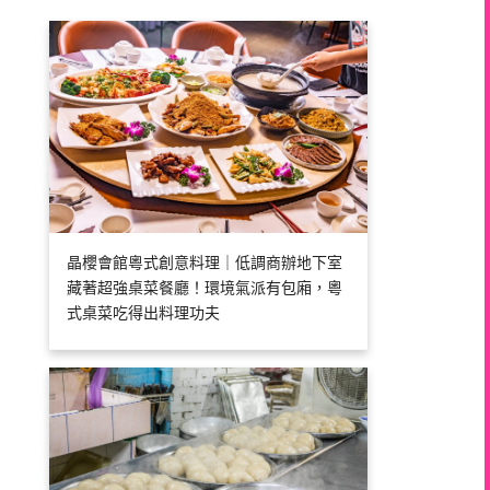
晶櫻會館粵式創意料理｜低調商辦地下室
藏著超強桌菜餐廳！環境氣派有包廂，粵
式桌菜吃得出料理功夫