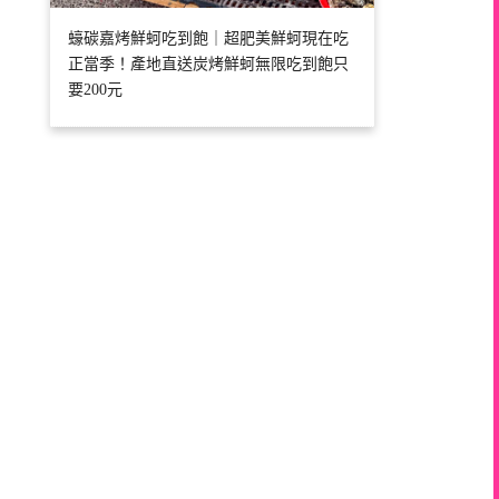
蠔碳嘉烤鮮蚵吃到飽｜超肥美鮮蚵現在吃
正當季！產地直送炭烤鮮蚵無限吃到飽只
要200元