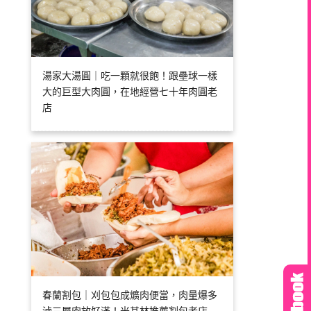
湯家大湯圓｜吃一顆就很飽！跟壘球一樣
大的巨型大肉圓，在地經營七十年肉圓老
店
春蘭割包｜刈包包成爌肉便當，肉量爆多