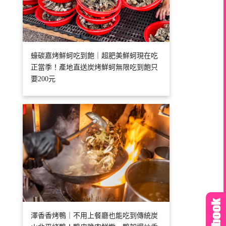
蠔碳嘉烤鮮蚵吃到飽｜超肥美鮮蚵現在吃
正當季！產地直送炭烤鮮蚵無限吃到飽只
要200元
澤香香烤鴨｜不用上餐廳也能吃到傳統炭