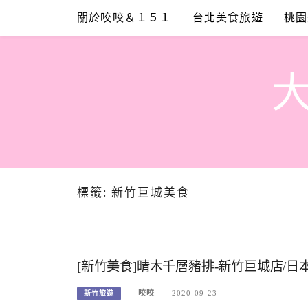
Skip
關於咬咬＆１５１
台北美食旅遊
桃園
to
content
標籤:
新竹巨城美食
[新竹美食]晴木千層豬排-新竹巨城店/
咬咬
2020-09-23
新竹旅遊