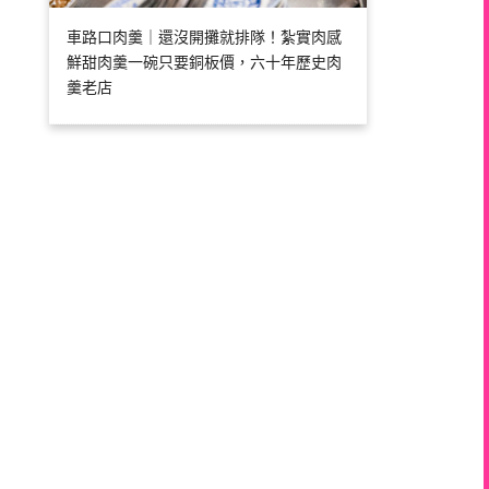
車路口肉羹｜還沒開攤就排隊！紮實肉感
鮮甜肉羹一碗只要銅板價，六十年歷史肉
羹老店