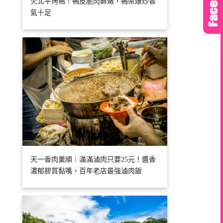
火北平烤鴨！鴨皮脆肉鮮嫩，鴨架爆炒香
氣十足
天一香肉羹順｜滿滿滷肉只要25元！醬香
濃郁膠質黏嘴，百年老店最強滷肉飯