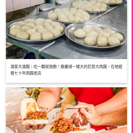
湯家大湯圓｜吃一顆就很飽！跟壘球一樣大的巨型大肉圓，在地經
營七十年肉圓老店