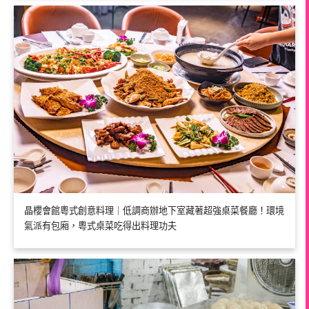
晶櫻會館粵式創意料理｜低調商辦地下室藏著超強桌菜餐廳！環境
氣派有包廂，粵式桌菜吃得出料理功夫