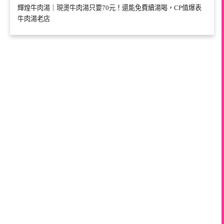
輝煌牛肉湯｜現燙牛肉湯只要70元！還能免費續湯喝，CP值爆表
牛肉湯老店