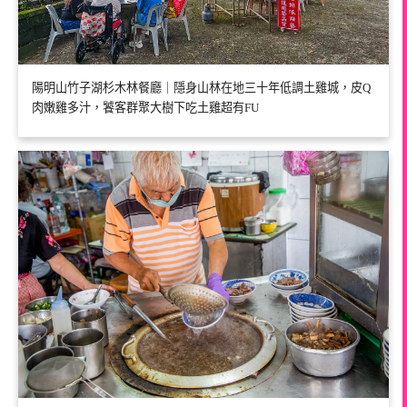
陽明山竹子湖杉木林餐廳｜隱身山林在地三十年低調土雞城，皮Q
肉嫩雞多汁，饕客群聚大樹下吃土雞超有FU