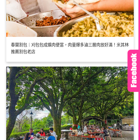
春蘭割包｜刈包包成爌肉便當，肉量爆多滷三層肉放好滿！米其林
推薦割包老店