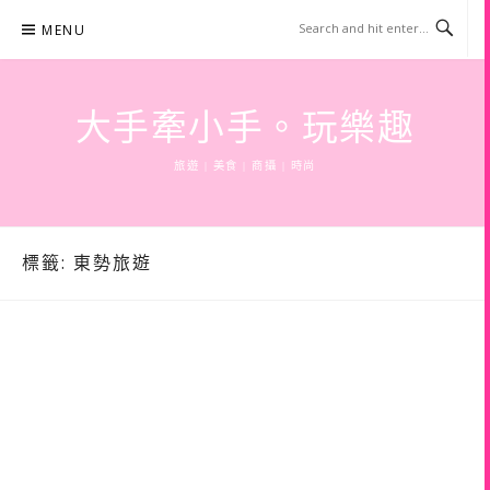
Skip
MENU
to
content
大手牽小手。玩樂趣
旅遊 | 美食 | 商攝 | 時尚
標籤:
東勢旅遊