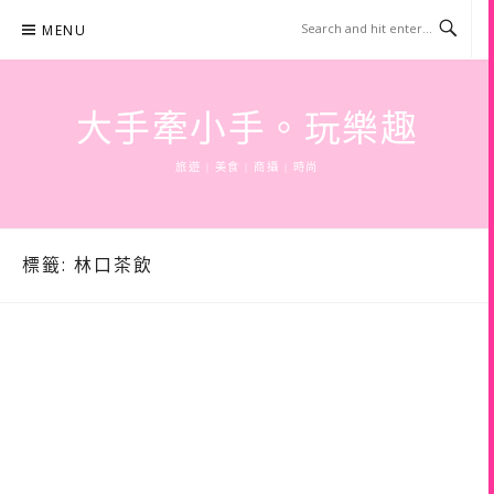
Skip
MENU
to
content
大手牽小手。玩樂趣
旅遊 | 美食 | 商攝 | 時尚
標籤:
林口茶飲