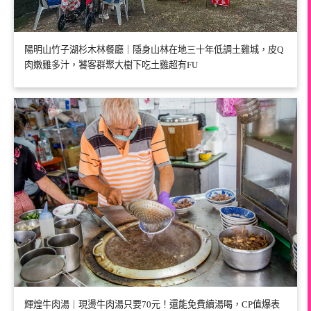
陽明山竹子湖杉木林餐廳｜隱身山林在地三十年低調土雞城，皮Q
肉嫩雞多汁，饕客群聚大樹下吃土雞超有FU
輝煌牛肉湯｜現燙牛肉湯只要70元！還能免費續湯喝，CP值爆表