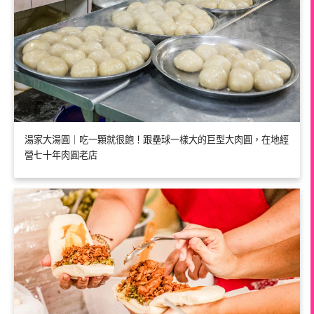
湯家大湯圓｜吃一顆就很飽！跟壘球一樣大的巨型大肉圓，在地經
營七十年肉圓老店