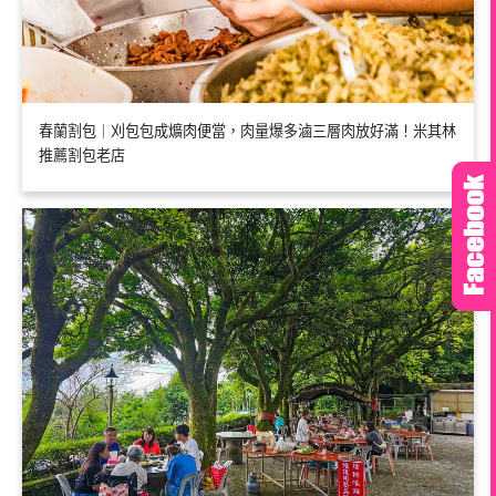
春蘭割包｜刈包包成爌肉便當，肉量爆多滷三層肉放好滿！米其林
推薦割包老店