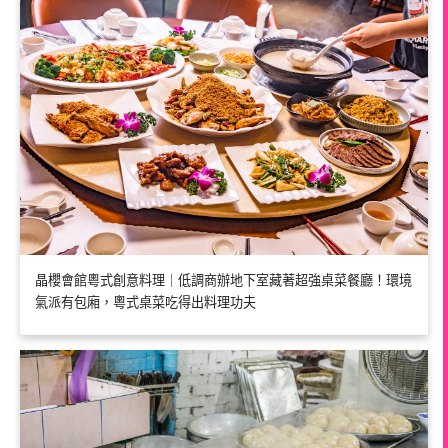
晶櫻會館粵式創意料理｜低調商辦地下室藏著超強桌菜餐廳！環境
氣派有包廂，粵式桌菜吃得出料理功夫