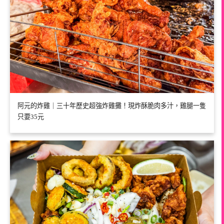
阿元的炸雞｜三十年歷史超強炸雞攤！現炸酥脆肉多汁，雞腿一隻
只要35元