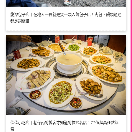
龍潭包子店｜在地人一買就是幾十顆人氣包子店！肉包、饅頭通通
都是銅板價
佳佳小吃店｜巷仔內的饕客才知道的快炒名店！CP值超高任點無
雷