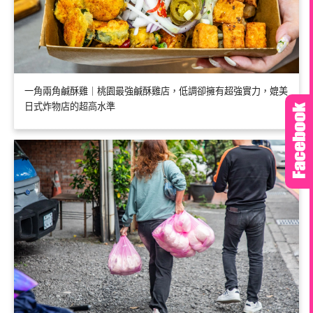
一角兩角鹹酥雞｜桃園最強鹹酥雞店，低調卻擁有超強實力，媲美
日式炸物店的超高水準