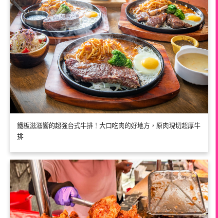
鐵板滋滋響的超強台式牛排！大口吃肉的好地方，原肉現切超厚牛
排