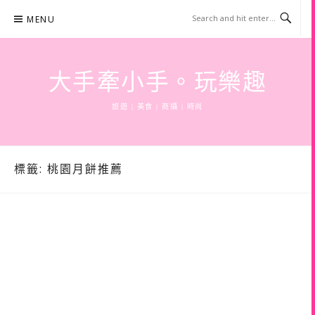
Skip
MENU
to
content
大手牽小手。玩樂趣
旅遊 | 美食 | 商攝 | 時尚
標籤:
桃園月餅推薦