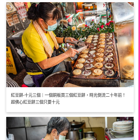
紅豆餅-十元三個｜一個銅板買三個紅豆餅，時光倒流二十年前！
超佛心紅豆餅三個只要十元