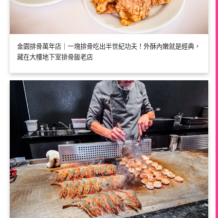
金園排骨萬年店｜一塊排骨吃出半世紀功夫！外酥內嫩就是經典，
藏在大樓地下室排骨飯老店