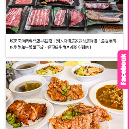
吃肉肉燒肉専門店-桃園店｜別人漲價這家竟然還降價！最強燒肉
吃到飽和牛菜單下放，連頂級生魚片都給吃到飽！