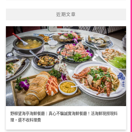
近期文章
野柳望海亭海鮮餐廳｜真心不騙誠實海鮮餐廳！活海鮮現撈現料
理，還不收料理費