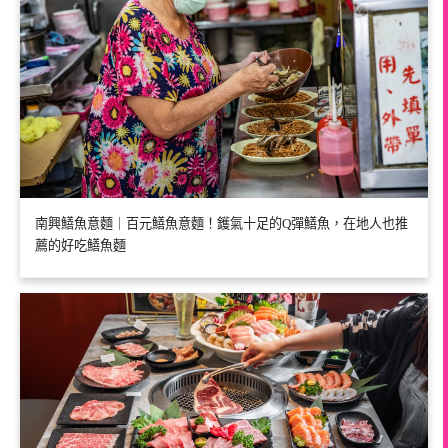
南興鱔魚意麵｜百元鱔魚意麵！鑊氣十足的Q彈鱔魚，在地人也推
薦的好吃鱔魚麵