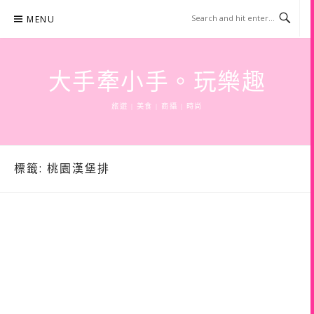
Skip
MENU
to
content
大手牽小手。玩樂趣
旅遊 | 美食 | 商攝 | 時尚
標籤:
桃園漢堡排