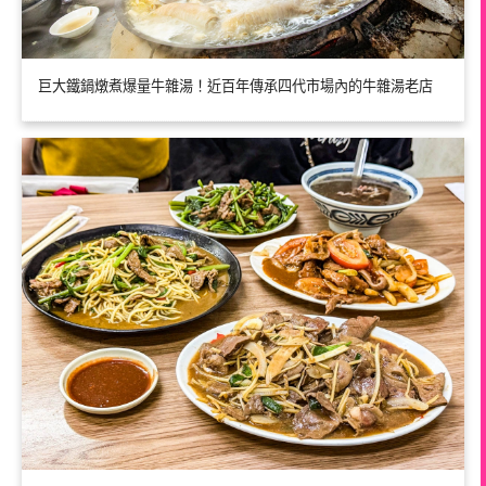
巨大鐵鍋燉煮爆量牛雜湯！近百年傳承四代市場內的牛雜湯老店