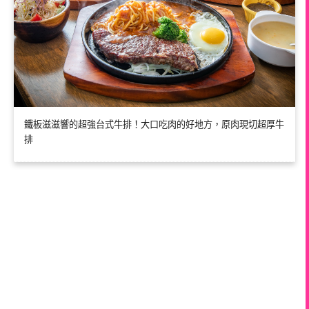
鐵板滋滋響的超強台式牛排！大口吃肉的好地方，原肉現切超厚牛
排