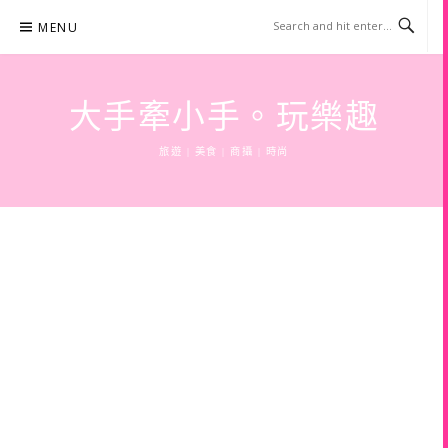
Skip
MENU
to
content
大手牽小手。玩樂趣
旅遊 | 美食 | 商攝 | 時尚