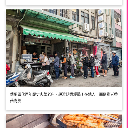
傳承四代百年歷史肉羹老店，超濃菇香爆擊！在地人一面倒推崇香
菇肉羹