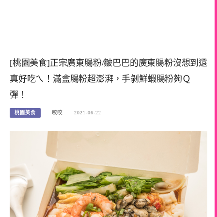
[桃園美食]正宗廣東腸粉/皺巴巴的廣東腸粉沒想到還
真好吃ㄟ！滿盒腸粉超澎湃，手剝鮮蝦腸粉夠Ｑ
彈！
桃園美食
咬咬
2021-06-22