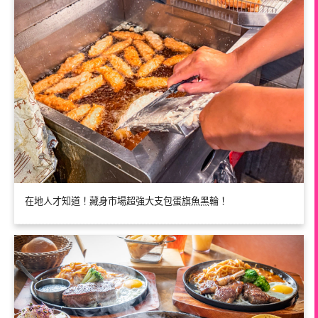
在地人才知道！藏身市場超強大支包蛋旗魚黑輪！