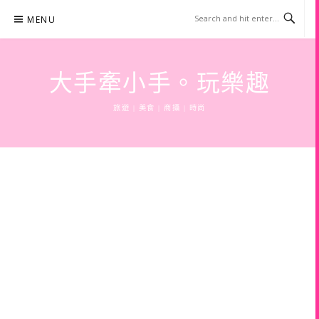
Skip
MENU
to
content
大手牽小手。玩樂趣
旅遊 | 美食 | 商攝 | 時尚