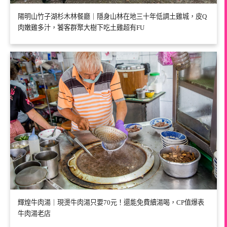
陽明山竹子湖杉木林餐廳｜隱身山林在地三十年低調土雞城，皮Q
肉嫩雞多汁，饕客群聚大樹下吃土雞超有FU
輝煌牛肉湯｜現燙牛肉湯只要70元！還能免費續湯喝，CP值爆表
牛肉湯老店