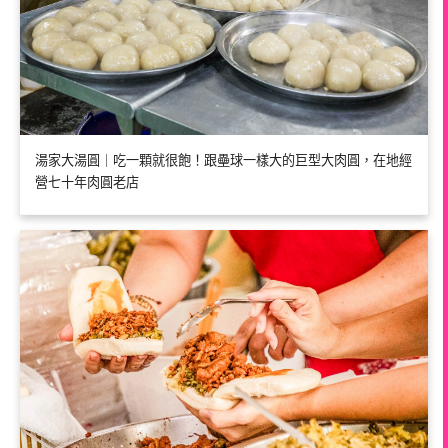
湯家大湯圓｜吃一顆就很飽！跟壘球一樣大的巨型大肉圓，在地經
營七十年肉圓老店