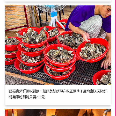
蠔碳嘉烤鮮蚵吃到飽｜超肥美鮮蚵現在吃正當季！產地直送炭烤鮮
蚵無限吃到飽只要200元