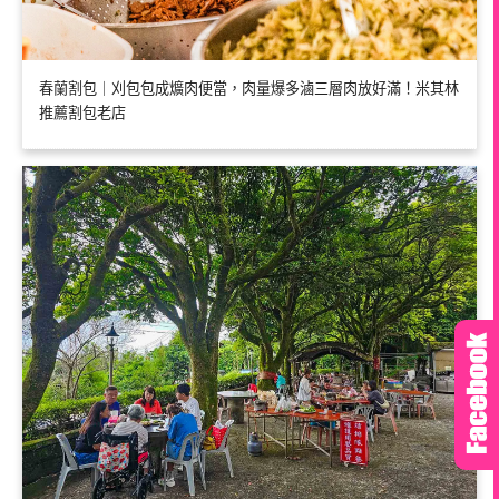
春蘭割包｜刈包包成爌肉便當，肉量爆多滷三層肉放好滿！米其林
推薦割包老店