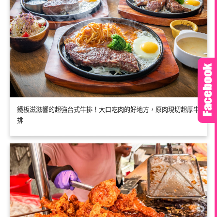
鐵板滋滋響的超強台式牛排！大口吃肉的好地方，原肉現切超厚牛
排