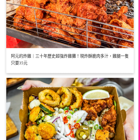
阿元的炸雞｜三十年歷史超強炸雞攤！現炸酥脆肉多汁，雞腿一隻
只要35元