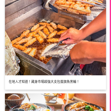
在地人才知道！藏身市場超強大支包蛋旗魚黑輪！