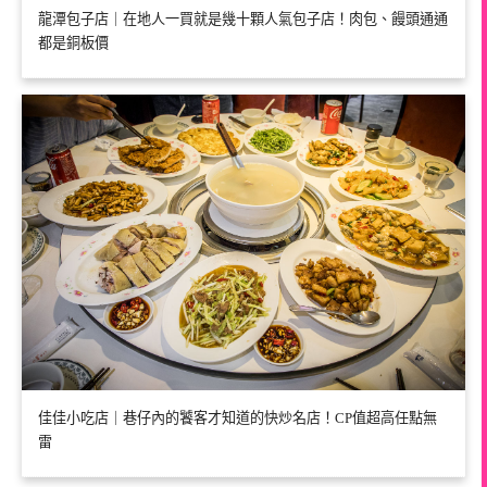
龍潭包子店｜在地人一買就是幾十顆人氣包子店！肉包、饅頭通通
都是銅板價
佳佳小吃店｜巷仔內的饕客才知道的快炒名店！CP值超高任點無
雷