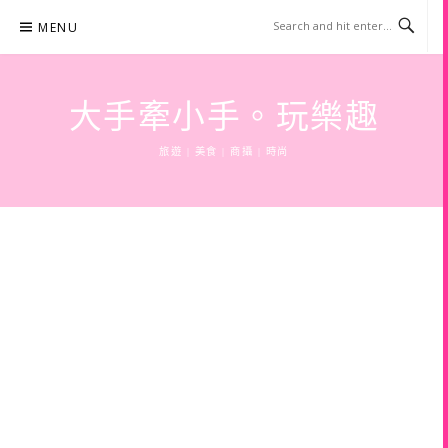
Skip
MENU
to
content
大手牽小手。玩樂趣
旅遊 | 美食 | 商攝 | 時尚