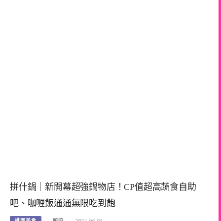
拼什鍋｜新開幕超強鍋物店！CP值超高蔬食自助
吧、咖喱飯通通無限吃到飽
桃園美食
咬咬
2024-06-05