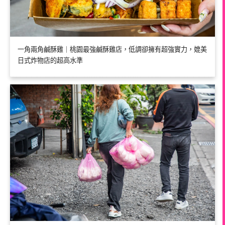
一角兩角鹹酥雞｜桃園最強鹹酥雞店，低調卻擁有超強實力，媲美
日式炸物店的超高水準