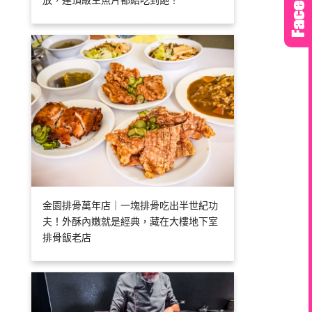
放，連頂級生魚片都給吃到飽！
金園排骨萬年店｜一塊排骨吃出半世紀功
夫！外酥內嫩就是經典，藏在大樓地下室
排骨飯老店