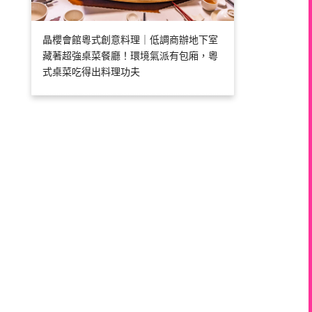
晶櫻會館粵式創意料理｜低調商辦地下室
藏著超強桌菜餐廳！環境氣派有包廂，粵
式桌菜吃得出料理功夫