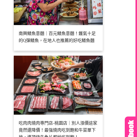
南興鱔魚意麵｜百元鱔魚意麵！鑊氣十足
的Q彈鱔魚，在地人也推薦的好吃鱔魚麵
吃肉肉燒肉専門店-桃園店｜別人漲價這家
竟然還降價！最強燒肉吃到飽和牛菜單下