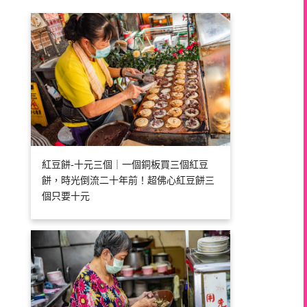
紅豆餅-十元三個｜一個銅板買三個紅豆
餅，時光倒流二十年前！超佛心紅豆餅三
個只要十元