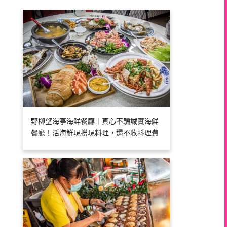
野柳望海亭海鮮餐廳｜真心不騙誠實海鮮
餐廳！活海鮮現撈現料理，還不收料理費