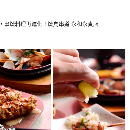
薦，串燒料理再進化！燒鳥串道-永和永貞店