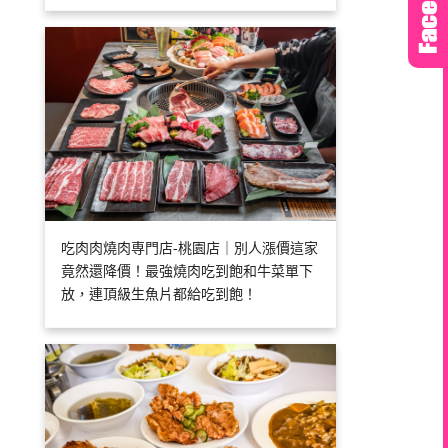
吃肉肉燒肉専門店-桃園店｜別人漲價這家
竟然還降價！最強燒肉吃到飽和牛菜單下
放，連頂級生魚片都給吃到飽！