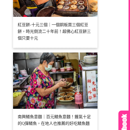
紅豆餅-十元三個｜一個銅板買三個紅豆
餅，時光倒流二十年前！超佛心紅豆餅三
個只要十元
南興鱔魚意麵｜百元鱔魚意麵！鑊氣十足
的Q彈鱔魚，在地人也推薦的好吃鱔魚麵