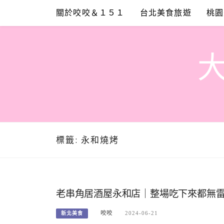
Skip
關於咬咬＆１５１
台北美食旅遊
桃園
to
content
標籤:
永和燒烤
老串角居酒屋永和店｜整場吃下來都無雷的居
咬咬
2024-06-21
新北美食