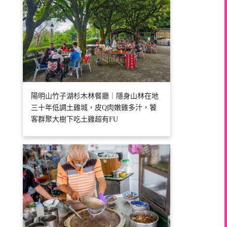
陽明山竹子湖杉木林餐廳｜隱身山林在地
三十年低調土雞城，皮Q肉嫩雞多汁，饕
客群聚大樹下吃土雞超有FU