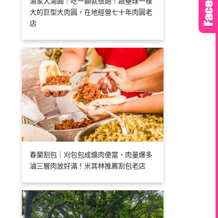
湯家大湯圓｜吃一顆就很飽！跟壘球一樣
大的巨型大肉圓，在地經營七十年肉圓老
店
春蘭割包｜刈包包成爌肉便當，肉量爆多
滷三層肉放好滿！米其林推薦割包老店