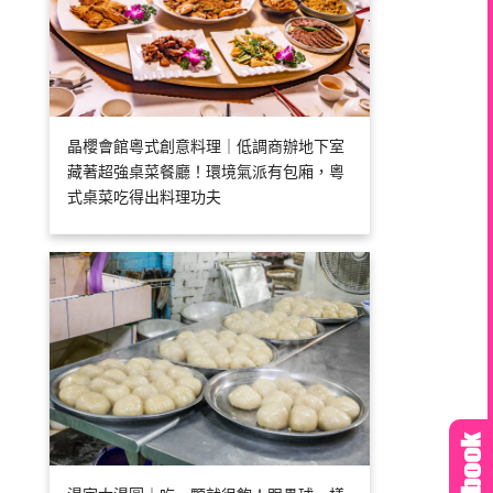
晶櫻會館粵式創意料理｜低調商辦地下室
藏著超強桌菜餐廳！環境氣派有包廂，粵
式桌菜吃得出料理功夫