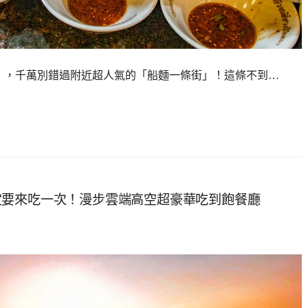
ument），千萬別錯過附近超人氣的「船麵一條街」！這條不到…
定要來吃一次！漫步雲端高空超豪華吃到飽餐廳