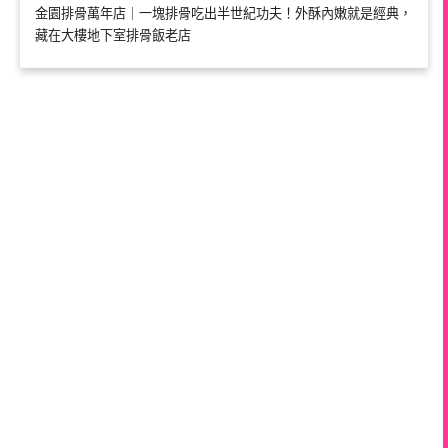
金園排骨萬年店｜一塊排骨吃出半世紀功夫！外酥內嫩就是經典，
藏在大樓地下室排骨飯老店