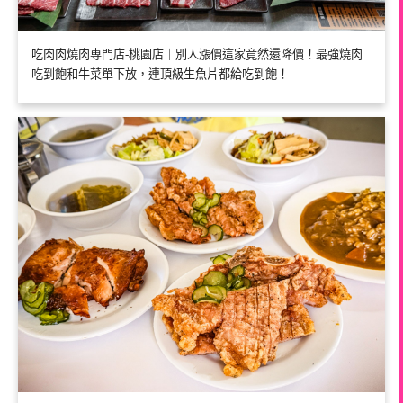
吃肉肉燒肉専門店-桃園店｜別人漲價這家竟然還降價！最強燒肉
吃到飽和牛菜單下放，連頂級生魚片都給吃到飽！