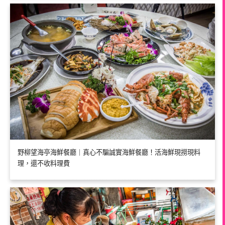
野柳望海亭海鮮餐廳｜真心不騙誠實海鮮餐廳！活海鮮現撈現料
理，還不收料理費