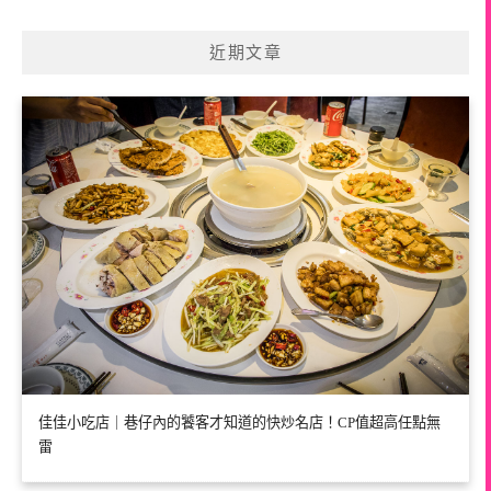
近期文章
佳佳小吃店｜巷仔內的饕客才知道的快炒名店！CP值超高任點無
雷