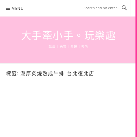
Skip
MENU
to
content
大手牽小手。玩樂趣
旅遊 | 美食 | 商攝 | 時尚
標籤:
瀧厚炙燒熟成牛排-台北復北店