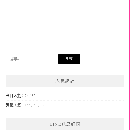
搜
尋
關
鍵
人氣統計
字:
今日人氣：64,489
累積人氣：144,843,302
LINE訊息訂閱