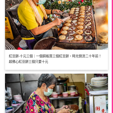
紅豆餅-十元三個｜一個銅板買三個紅豆餅，時光倒流二十年前！
超佛心紅豆餅三個只要十元