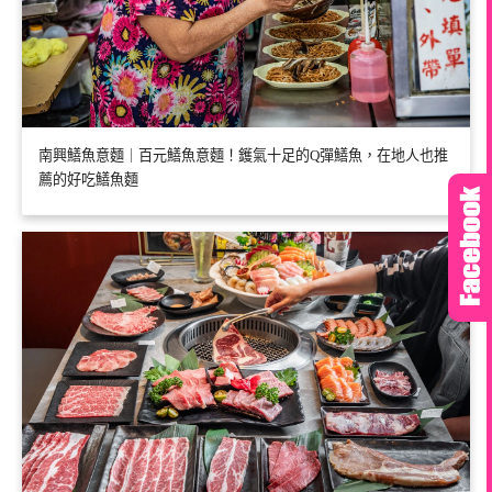
南興鱔魚意麵｜百元鱔魚意麵！鑊氣十足的Q彈鱔魚，在地人也推
薦的好吃鱔魚麵