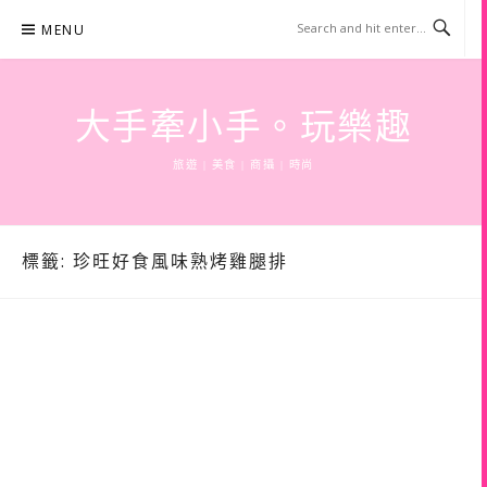
Skip
MENU
to
content
大手牽小手。玩樂趣
旅遊 | 美食 | 商攝 | 時尚
標籤:
珍旺好食風味熟烤雞腿排