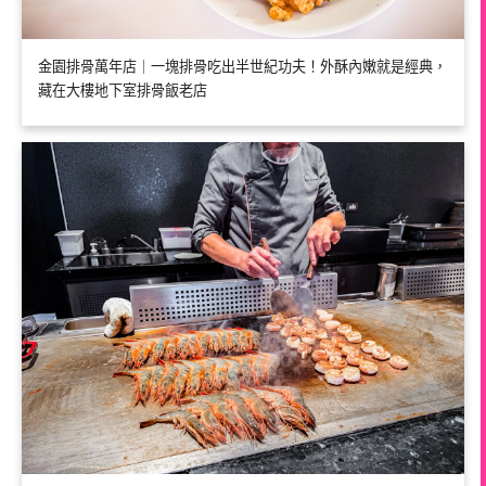
金園排骨萬年店｜一塊排骨吃出半世紀功夫！外酥內嫩就是經典，
藏在大樓地下室排骨飯老店