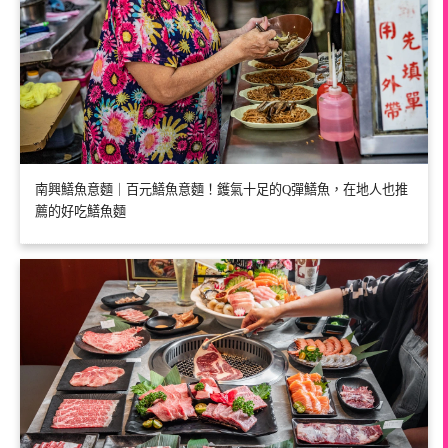
南興鱔魚意麵｜百元鱔魚意麵！鑊氣十足的Q彈鱔魚，在地人也推
薦的好吃鱔魚麵