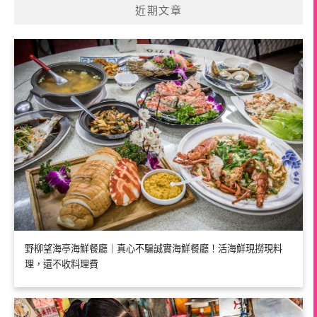
近期文章
野柳望海亭海鮮餐廳｜真心不騙誠實海鮮餐廳！活海鮮現撈現料
理，還不收料理費