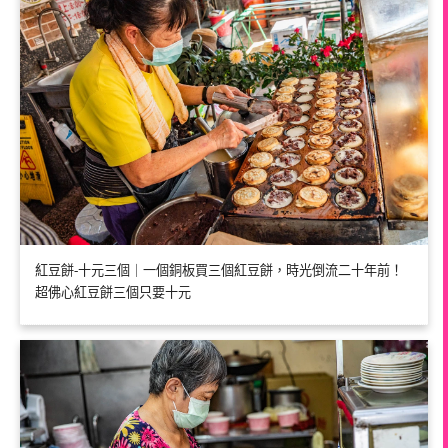
紅豆餅-十元三個｜一個銅板買三個紅豆餅，時光倒流二十年前！
超佛心紅豆餅三個只要十元