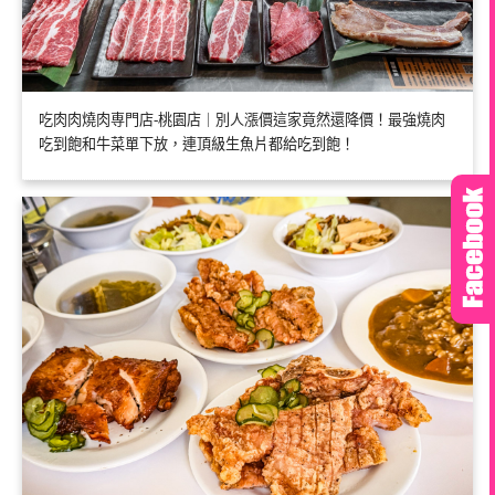
吃肉肉燒肉専門店-桃園店｜別人漲價這家竟然還降價！最強燒肉
吃到飽和牛菜單下放，連頂級生魚片都給吃到飽！