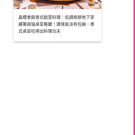
晶櫻會館粵式創意料理｜低調商辦地下室
藏著超強桌菜餐廳！環境氣派有包廂，粵
式桌菜吃得出料理功夫