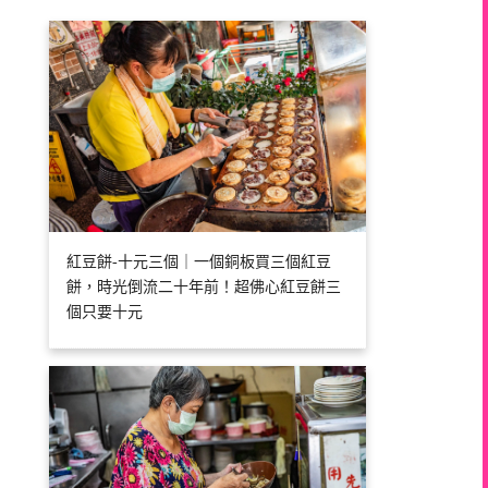
紅豆餅-十元三個｜一個銅板買三個紅豆
餅，時光倒流二十年前！超佛心紅豆餅三
個只要十元