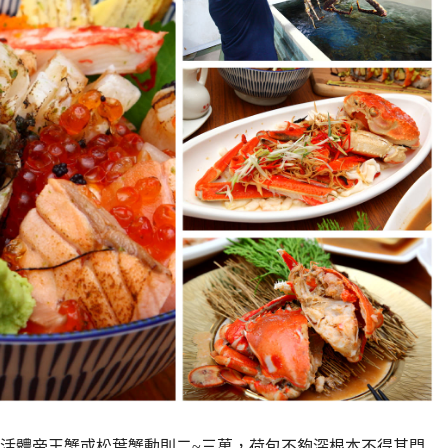
活體帝王蟹或松葉蟹動則二~三萬，荷包不夠深根本不得其門