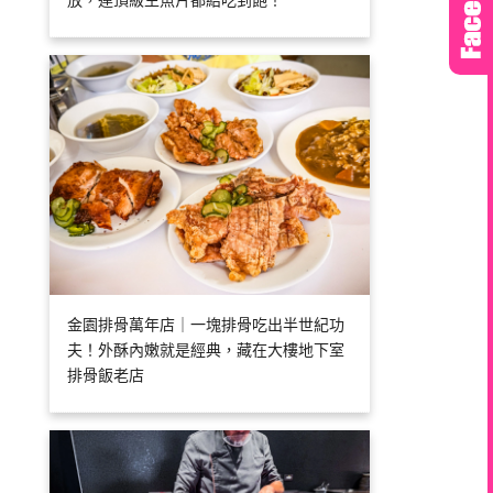
放，連頂級生魚片都給吃到飽！
金園排骨萬年店｜一塊排骨吃出半世紀功
夫！外酥內嫩就是經典，藏在大樓地下室
排骨飯老店