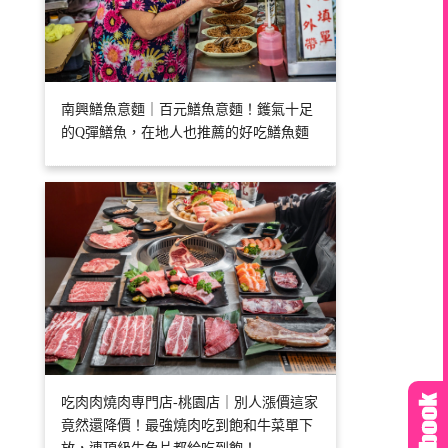
南興鱔魚意麵｜百元鱔魚意麵！鑊氣十足
的Q彈鱔魚，在地人也推薦的好吃鱔魚麵
吃肉肉燒肉専門店-桃園店｜別人漲價這家
竟然還降價！最強燒肉吃到飽和牛菜單下