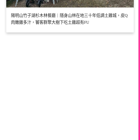
陽明山竹子湖杉木林餐廳｜隱身山林在地三十年低調土雞城，皮Q
肉嫩雞多汁，饕客群聚大樹下吃土雞超有FU