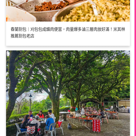
春蘭割包｜刈包包成爌肉便當，肉量爆多滷三層肉放好滿！米其林
推薦割包老店