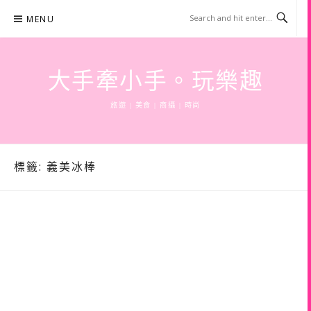
Skip
MENU
to
content
大手牽小手。玩樂趣
旅遊 | 美食 | 商攝 | 時尚
標籤:
義美冰棒