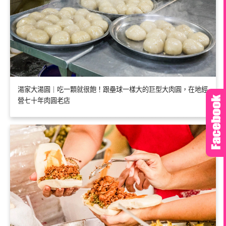
湯家大湯圓｜吃一顆就很飽！跟壘球一樣大的巨型大肉圓，在地經
營七十年肉圓老店