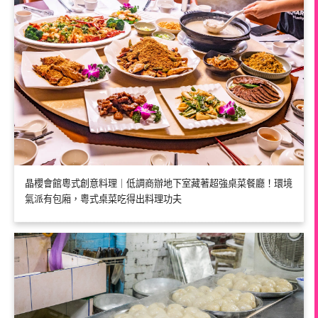
晶櫻會館粵式創意料理｜低調商辦地下室藏著超強桌菜餐廳！環境
氣派有包廂，粵式桌菜吃得出料理功夫