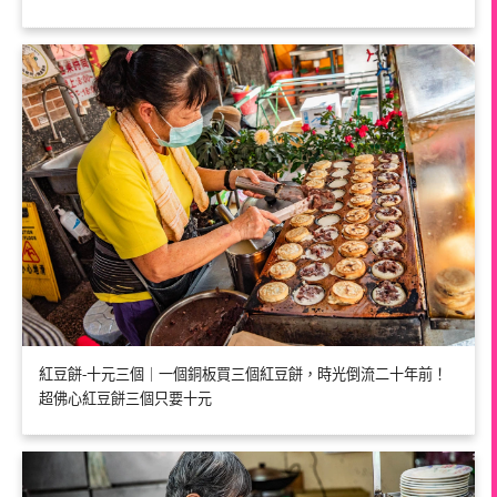
紅豆餅-十元三個｜一個銅板買三個紅豆餅，時光倒流二十年前！
超佛心紅豆餅三個只要十元