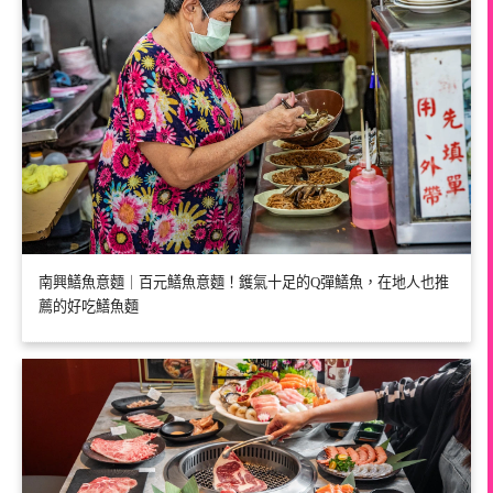
南興鱔魚意麵｜百元鱔魚意麵！鑊氣十足的Q彈鱔魚，在地人也推
薦的好吃鱔魚麵