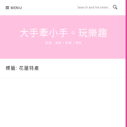
Skip
MENU
to
content
大手牽小手。玩樂趣
旅遊 | 美食 | 商攝 | 時尚
標籤:
花蓮特產