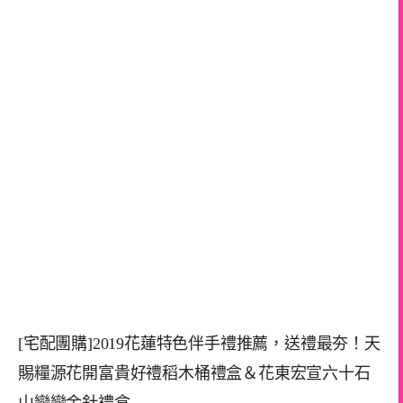
[宅配團購]2019花蓮特色伴手禮推薦，送禮最夯！天
賜糧源花開富貴好禮稻木桶禮盒＆花東宏宣六十石
山戀戀金針禮盒