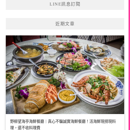
LINE訊息訂閱
近期文章
野柳望海亭海鮮餐廳｜真心不騙誠實海鮮餐廳！活海鮮現撈現料
理，還不收料理費