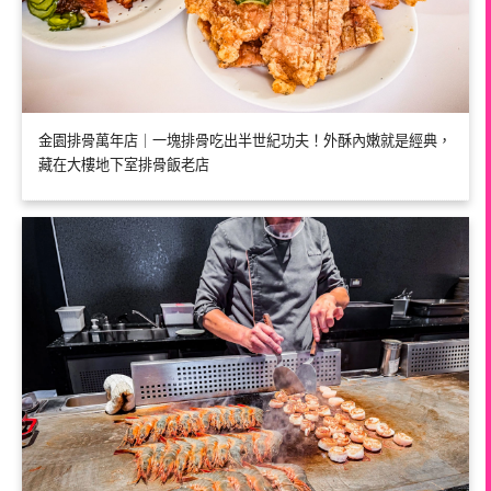
金園排骨萬年店｜一塊排骨吃出半世紀功夫！外酥內嫩就是經典，
藏在大樓地下室排骨飯老店