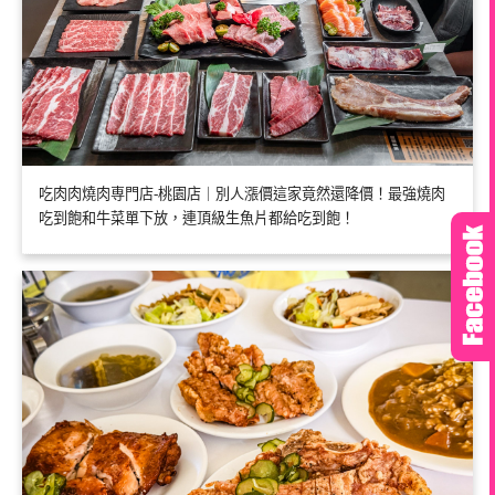
吃肉肉燒肉専門店-桃園店｜別人漲價這家竟然還降價！最強燒肉
吃到飽和牛菜單下放，連頂級生魚片都給吃到飽！