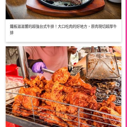
鐵板滋滋響的超強台式牛排！大口吃肉的好地方，原肉現切超厚牛
排