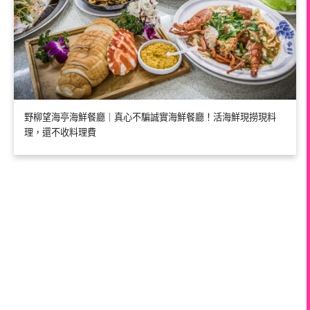
野柳望海亭海鮮餐廳｜真心不騙誠實海鮮餐廳！活海鮮現撈現料
理，還不收料理費