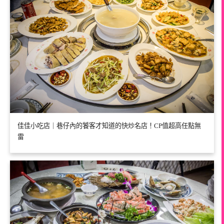
佳佳小吃店｜巷仔內的饕客才知道的快炒名店！CP值超高任點無
雷