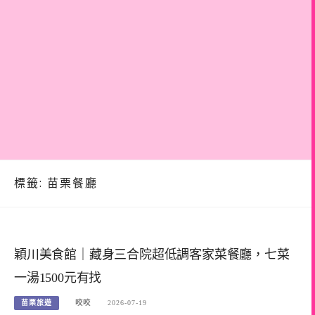
標籤:
苗栗餐廳
穎川美食館｜藏身三合院超低調客家菜餐廳，七菜
一湯1500元有找
苗栗旅遊
咬咬
2026-07-19