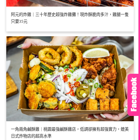
阿元的炸雞｜三十年歷史超強炸雞攤！現炸酥脆肉多汁，雞腿一隻
只要35元
一角兩角鹹酥雞｜桃園最強鹹酥雞店，低調卻擁有超強實力，媲美
日式炸物店的超高水準