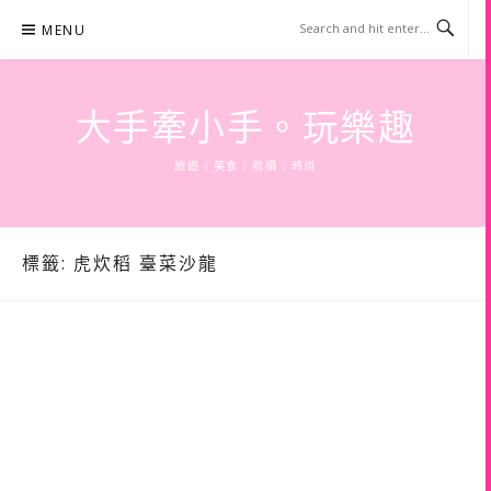
Skip
MENU
to
content
大手牽小手。玩樂趣
旅遊 | 美食 | 商攝 | 時尚
標籤:
虎炊稻 臺菜沙龍