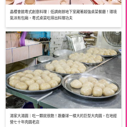
晶櫻會館粵式創意料理｜低調商辦地下室藏著超強桌菜餐廳！環境
氣派有包廂，粵式桌菜吃得出料理功夫
湯家大湯圓｜吃一顆就很飽！跟壘球一樣大的巨型大肉圓，在地經
營七十年肉圓老店