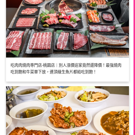
吃肉肉燒肉専門店-桃園店｜別人漲價這家竟然還降價！最強燒肉
吃到飽和牛菜單下放，連頂級生魚片都給吃到飽！