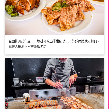
金園排骨萬年店｜一塊排骨吃出半世紀功夫！外酥內嫩就是經典，
藏在大樓地下室排骨飯老店