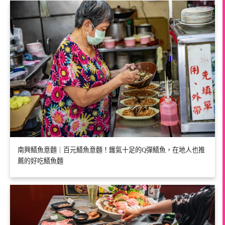
南興鱔魚意麵｜百元鱔魚意麵！鑊氣十足的Q彈鱔魚，在地人也推
薦的好吃鱔魚麵