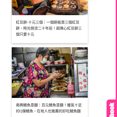
紅豆餅-十元三個｜一個銅板買三個紅豆
餅，時光倒流二十年前！超佛心紅豆餅三
個只要十元
南興鱔魚意麵｜百元鱔魚意麵！鑊氣十足
的Q彈鱔魚，在地人也推薦的好吃鱔魚麵