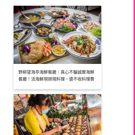
野柳望海亭海鮮餐廳｜真心不騙誠實海鮮
餐廳！活海鮮現撈現料理，還不收料理費