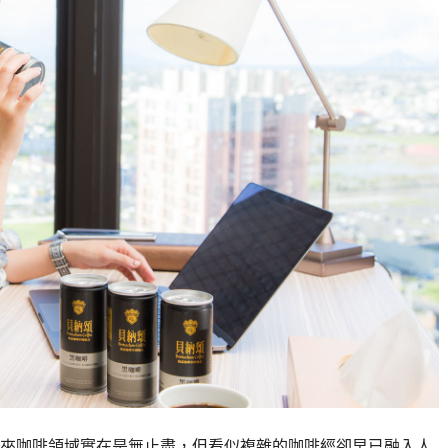
來咖啡領域實在是無止盡，但看似複雜的咖啡經卻早已融入人