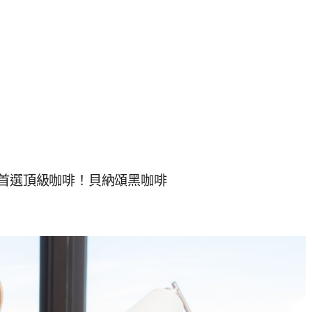
族首選頂級咖啡！貝納頌黑咖啡