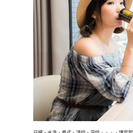
日曬、水洗、義式、淺焙、深焙．．．．講究起