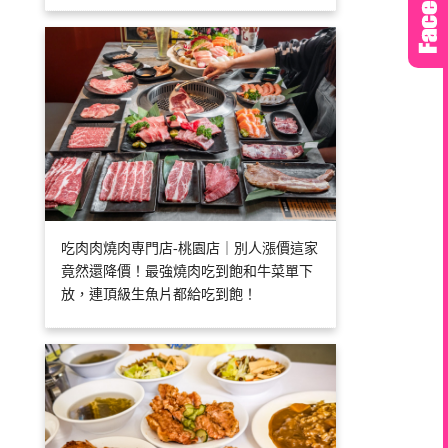
吃肉肉燒肉専門店-桃園店｜別人漲價這家
竟然還降價！最強燒肉吃到飽和牛菜單下
放，連頂級生魚片都給吃到飽！