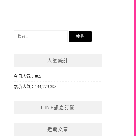
搜
尋
關
鍵
人氣統計
字:
今日人氣：805
累積人氣：144,779,393
LINE訊息訂閱
近期文章