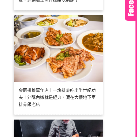
放，連頂級生魚片都給吃到飽！
金園排骨萬年店｜一塊排骨吃出半世紀功
夫！外酥內嫩就是經典，藏在大樓地下室
排骨飯老店