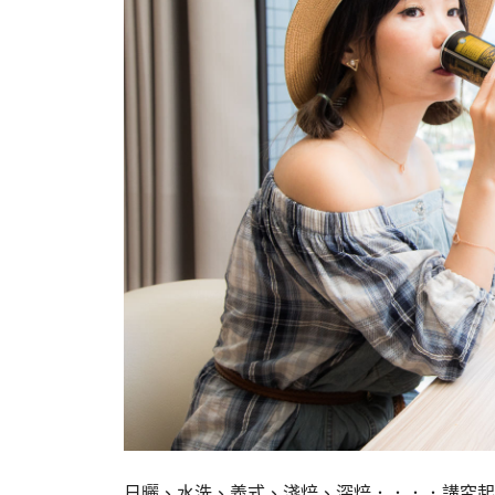
日曬、水洗、義式、淺焙、深焙．．．．講究起