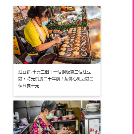
紅豆餅-十元三個｜一個銅板買三個紅豆
餅，時光倒流二十年前！超佛心紅豆餅三
個只要十元