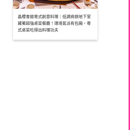
晶櫻會館粵式創意料理｜低調商辦地下室
藏著超強桌菜餐廳！環境氣派有包廂，粵
式桌菜吃得出料理功夫