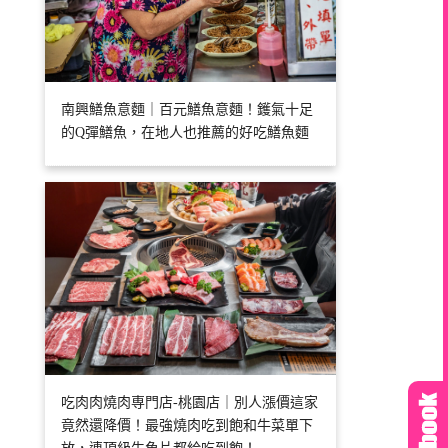
南興鱔魚意麵｜百元鱔魚意麵！鑊氣十足
的Q彈鱔魚，在地人也推薦的好吃鱔魚麵
吃肉肉燒肉専門店-桃園店｜別人漲價這家
竟然還降價！最強燒肉吃到飽和牛菜單下