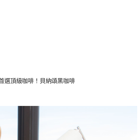
族首選頂級咖啡！貝納頌黑咖啡