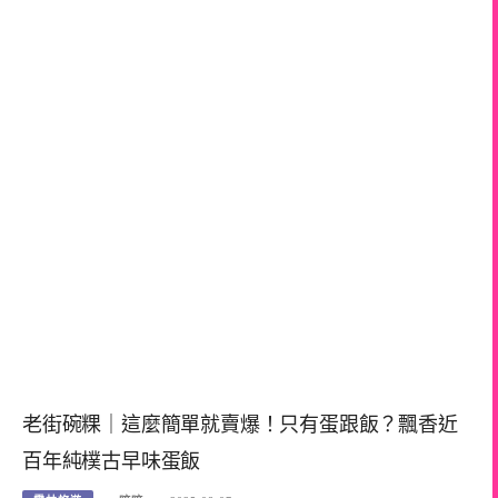
老街碗粿｜這麼簡單就賣爆！只有蛋跟飯？飄香近
百年純樸古早味蛋飯