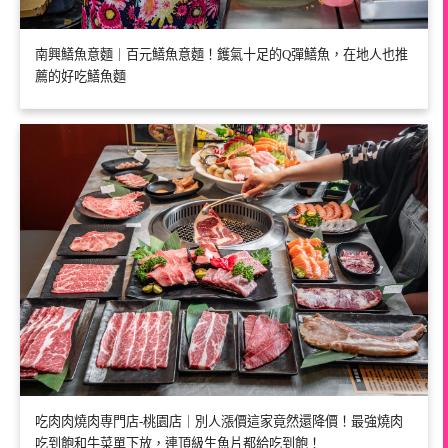
南興鱔魚意麵｜百元鱔魚意麵！鑊氣十足的Q彈鱔魚，在地人也推
薦的好吃鱔魚麵
吃肉肉燒肉専門店-桃園店｜別人漲價這家竟然還降價！最強燒肉
吃到飽和牛菜單下放，連頂級生魚片都給吃到飽！