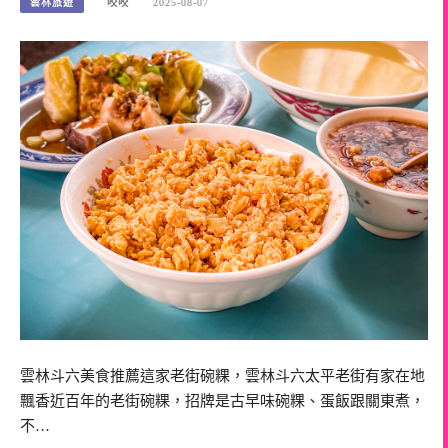
雲林旅遊
咬咬
2025-08-07
雲林斗六美食推薦這家老街碗粿，雲林斗六太平老街有家在地
飄香近百年的老街碗粿，招牌是古早味碗粿、蛋飯跟關東煮，
不…