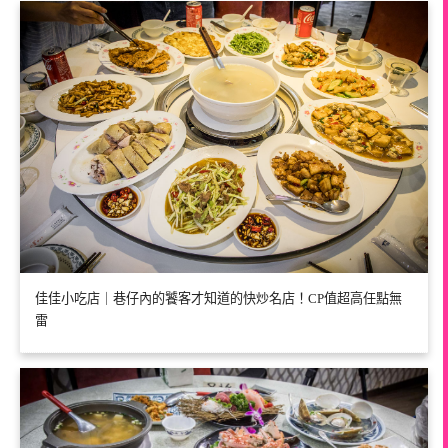
佳佳小吃店｜巷仔內的饕客才知道的快炒名店！CP值超高任點無
雷