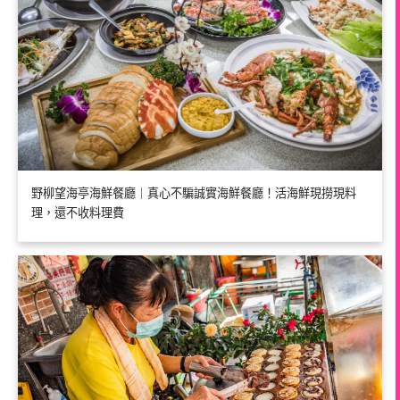
野柳望海亭海鮮餐廳｜真心不騙誠實海鮮餐廳！活海鮮現撈現料
理，還不收料理費