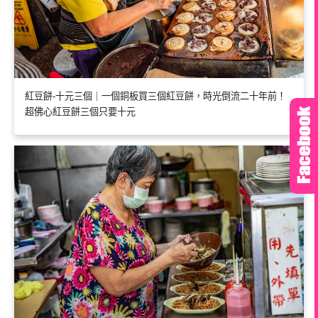
紅豆餅-十元三個｜一個銅板買三個紅豆餅，時光倒流二十年前！
超佛心紅豆餅三個只要十元