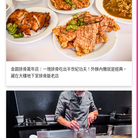
金園排骨萬年店｜一塊排骨吃出半世紀功夫！外酥內嫩就是經典，
藏在大樓地下室排骨飯老店