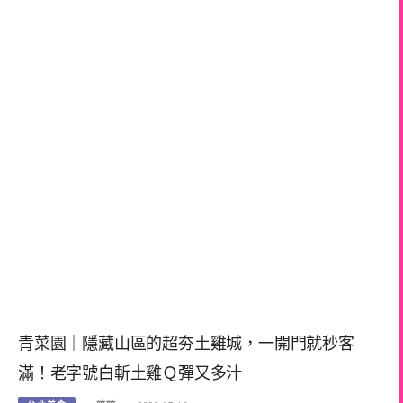
青菜園｜隱藏山區的超夯土雞城，一開門就秒客
滿！老字號白斬土雞Ｑ彈又多汁