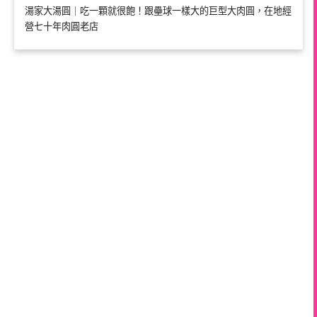
湯家大湯圓｜吃一顆就很飽！跟壘球一樣大的巨型大肉圓，在地經
營七十年肉圓老店