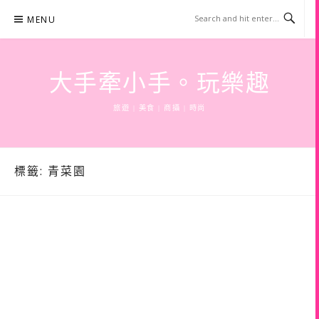
Skip
MENU
to
content
大手牽小手。玩樂趣
旅遊 | 美食 | 商攝 | 時尚
標籤:
青菜園