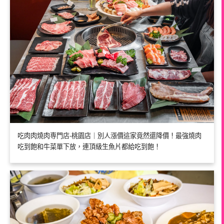
吃肉肉燒肉専門店-桃園店｜別人漲價這家竟然還降價！最強燒肉
吃到飽和牛菜單下放，連頂級生魚片都給吃到飽！