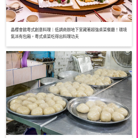
晶櫻會館粵式創意料理｜低調商辦地下室藏著超強桌菜餐廳！環境
氣派有包廂，粵式桌菜吃得出料理功夫