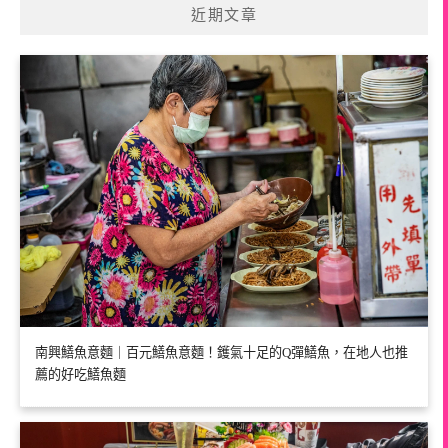
近期文章
南興鱔魚意麵｜百元鱔魚意麵！鑊氣十足的Q彈鱔魚，在地人也推
薦的好吃鱔魚麵