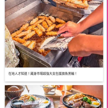
在地人才知道！藏身市場超強大支包蛋旗魚黑輪！