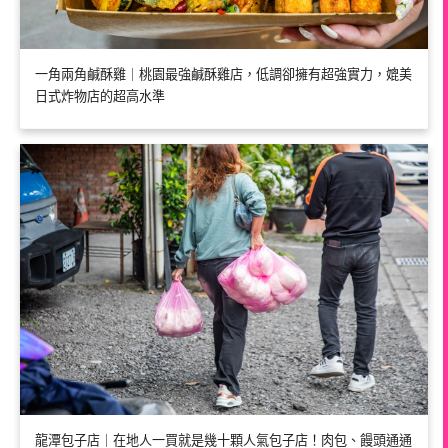
一角兩角鹹酥雞｜桃園最強鹹酥雞店，低調卻擁有超強實力，媲美
日式炸物店的超高水準
龍潭包子店｜在地人一買就是幾十顆人氣包子店！肉包、饅頭通通