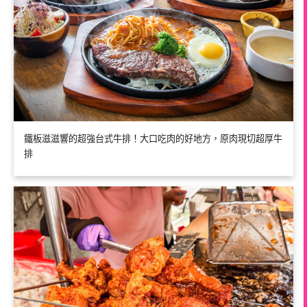
鐵板滋滋響的超強台式牛排！大口吃肉的好地方，原肉現切超厚牛
排