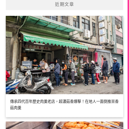
近期文章
傳承四代百年歷史肉羹老店，超濃菇香爆擊！在地人一面倒推崇香
菇肉羹