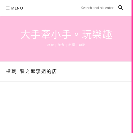
Skip
MENU
to
content
大手牽小手。玩樂趣
旅遊 | 美食 | 商攝 | 時尚
標籤:
饕之鄉李姐的店