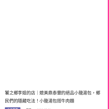
饕之鄉李姐的店｜媲美鼎泰豐的絕品小籠湯包，鄉
民們的隱藏吃法！小籠湯包搭牛肉麵